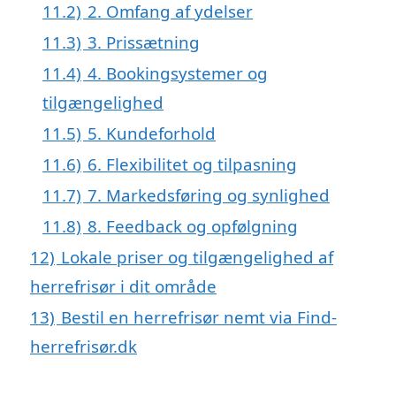
11.2)
2. Omfang af ydelser
11.3)
3. Prissætning
11.4)
4. Bookingsystemer og
tilgængelighed
11.5)
5. Kundeforhold
11.6)
6. Flexibilitet og tilpasning
11.7)
7. Markedsføring og synlighed
11.8)
8. Feedback og opfølgning
12)
Lokale priser og tilgængelighed af
herrefrisør i dit område
13)
Bestil en herrefrisør nemt via Find-
herrefrisør.dk