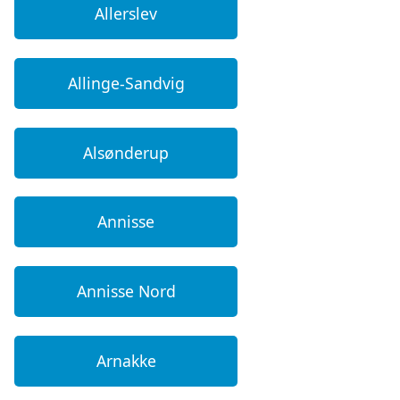
Allerslev
Allinge-Sandvig
Alsønderup
Annisse
Annisse Nord
Arnakke