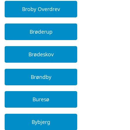
Broby Overdrev
Brøderup
Brødeskov
Brøndby
Buresø
Bybjerg