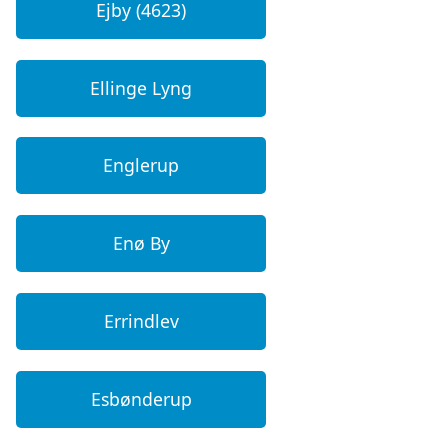
Ejby (4623)
Ellinge Lyng
Englerup
Enø By
Errindlev
Esbønderup