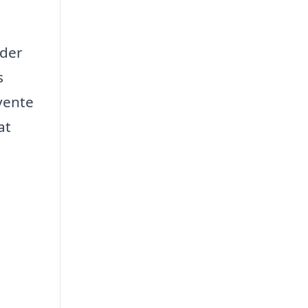
 der
s
rvente
at