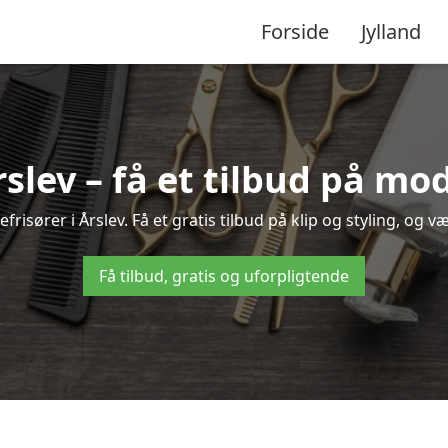
Forside
Jylland
rslev – få et tilbud på m
risører i Årslev. Få et gratis tilbud på klip og styling, og v
Få tilbud, gratis og uforpligtende