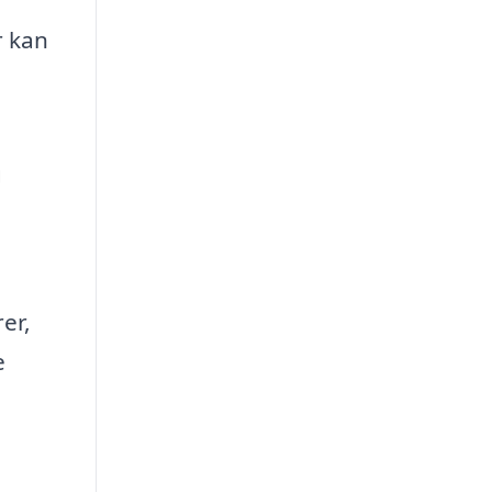
r kan
g
er,
e