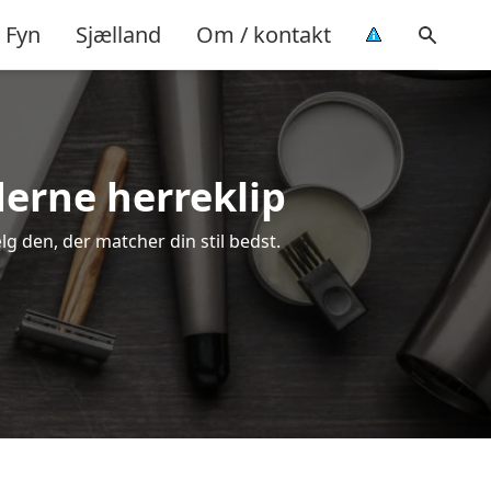
Fyn
Sjælland
Om / kontakt
oderne herreklip
ælg den, der matcher din stil bedst.