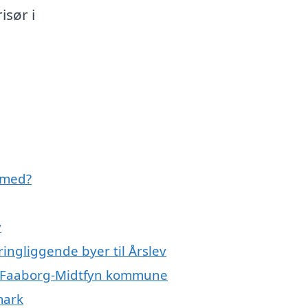
isør i
e med?
v
ringliggende byer til Årslev
ele Faaborg-Midtfyn kommune
mark