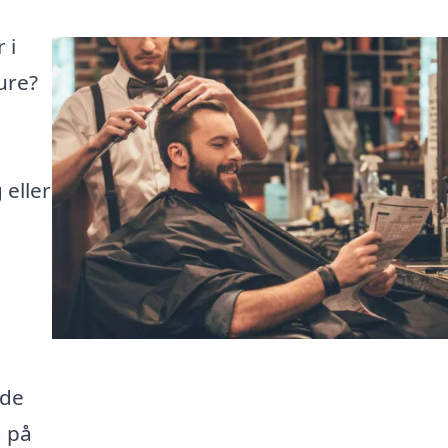
 i
ure?
 eller
e
åde
g på