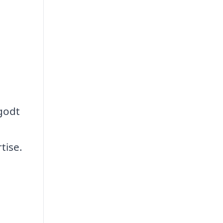
 godt
tise.