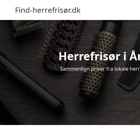
Find-herrefrisør.dk
Herrefrisør i Å
Sammenlign priser fra lokale herref