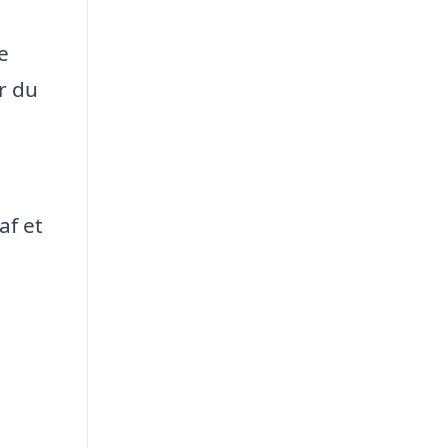
e
r du
af et