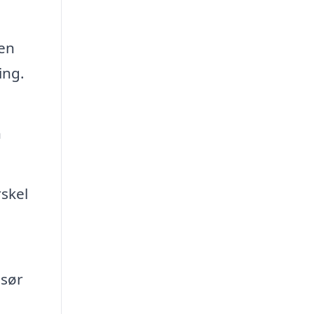
en
ing.
n
skel
isør