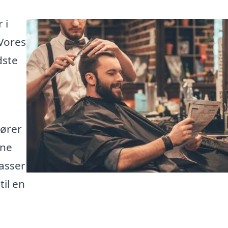
 i
 Vores
dste
sører
gne
passer
til en