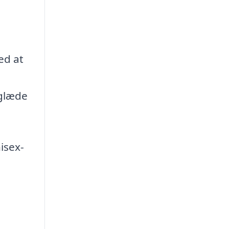
ed at
 glæde
nisex-