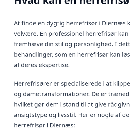
Hvad kan en herrefrisø
At finde en dygtig herrefrisør i Diernæs 
velvære. En professionel herrefrisør kan 
fremhæve din stil og personlighed. I det
behandlinger, som en herrefrisør kan lø
af deres ekspertise.
Herrefrisører er specialiserede i at klipp
og dametransformationer. De er trænede ti
hvilket gør dem i stand til at give rådgivn
ansigtstype og livsstil. Her er nogle af d
herrefrisør i Diernæs: