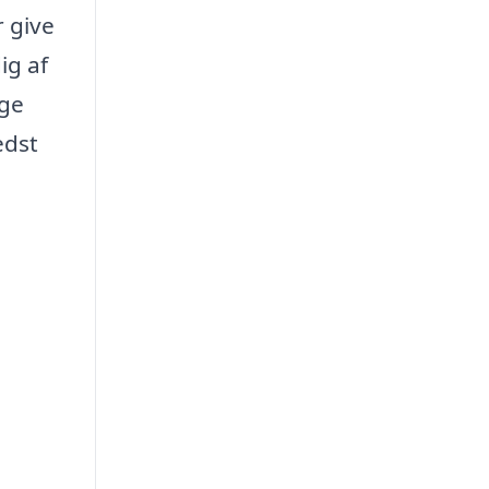
r give
ig af
ige
edst