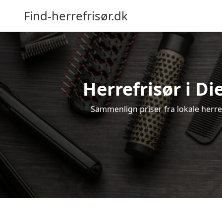
Find-herrefrisør.dk
Herrefrisør i D
Sammenlign priser fra lokale herrefr