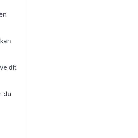
 en
 kan
ve dit
n du