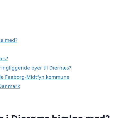
lpe med?
næs?
kringliggende byer til Diernæs?
 hele Faaborg-Midtfyn kommune
f Danmark