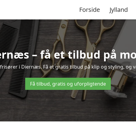
Forside
Jylland
iernæs – få et tilbud på m
isører i Diernæs. Få et gratis tilbud på klip og styling, og 
Få tilbud, gratis og uforpligtende