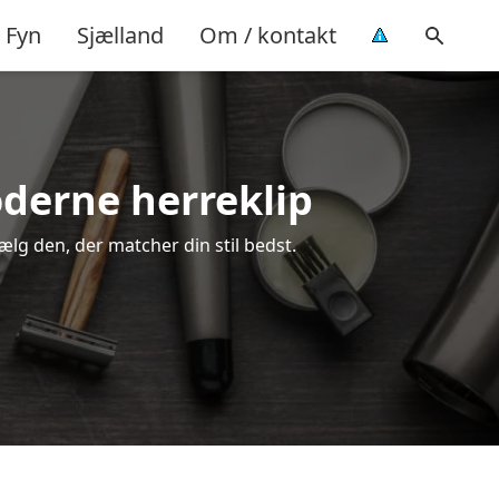
Fyn
Sjælland
Om / kontakt
oderne herreklip
vælg den, der matcher din stil bedst.