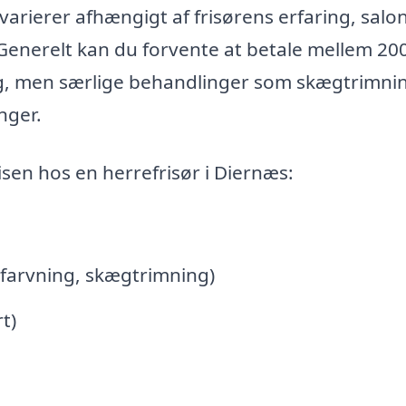
arierer afhængigt af frisørens erfaring, salo
 Generelt kan du forvente at betale mellem 20
ng, men særlige behandlinger som skægtrimni
nger.
isen hos en herrefrisør i Diernæs:
, farvning, skægtrimning)
t)