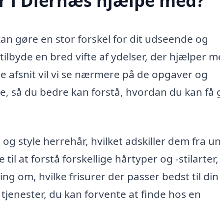
r i Diernæs hjælpe med?
kan gøre en stor forskel for dit udseende og
tilbyde en bred vifte af ydelser, der hjælper m
te afsnit vil vi se nærmere på de opgaver og
se, så du bedre kan forstå, hvordan du kan få
e og style herrehår, hvilket adskiller dem fra u
l at forstå forskellige hårtyper og -stilarter,
ing om, hvilke frisurer der passer bedst til din
e tjenester, du kan forvente at finde hos en