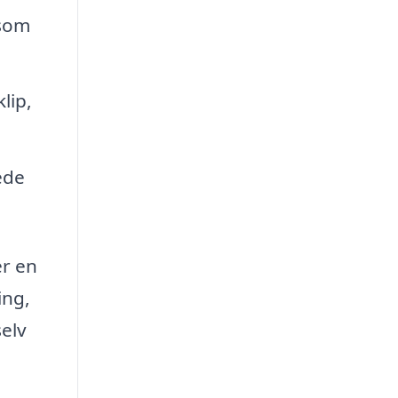
 som
lip,
ede
er en
ing,
selv