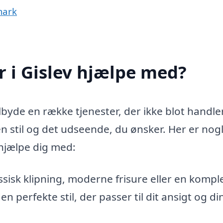
mark
r i Gislev hjælpe med?
tilbyde en række tjenester, der ikke blot handl
en stil og det udseende, du ønsker. Her er nogl
 hjælpe dig med:
isk klipning, moderne frisure eller en kompl
 perfekte stil, der passer til dit ansigt og di