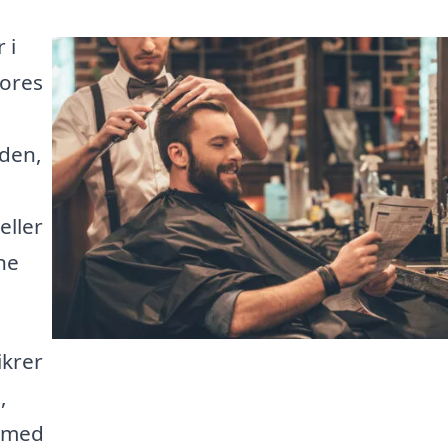
 i
Vores
 den,
eller
ne
ikrer
,
g med