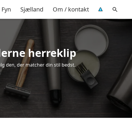
Fyn
Sjælland
Om / kontakt
oderne herreklip
ælg den, der matcher din stil bedst.