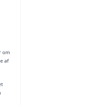
er om
e af
et
n