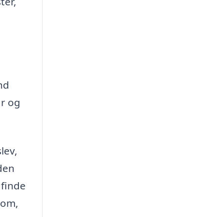
ter,
nd
år og
lev,
eden
 finde
 om,