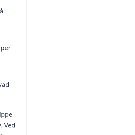
tå
lper
hvad
lippe
v. Ved