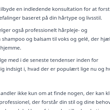
tilbyde en indledende konsultation for at fors
alinger baseret på din hårtype og livsstil.
ælger også professionelt hårpleje- og
a shampoo og balsam til voks og gelé, der hjæ
erhjemme.
følge med i de seneste tendenser inden for
g indsigt i, hvad der er populært lige nu og 
 handler ikke kun om at finde nogen, der kan k
professionel, der forstår din stil og dine beho