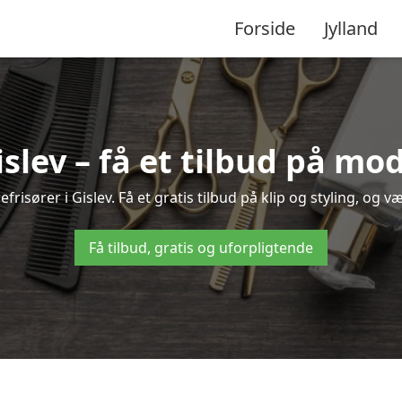
Forside
Jylland
islev – få et tilbud på m
risører i Gislev. Få et gratis tilbud på klip og styling, og v
Få tilbud, gratis og uforpligtende