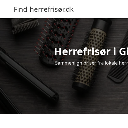
Find-herrefrisør.dk
Herrefrisør i G
Sammenlign priser fra lokale herref