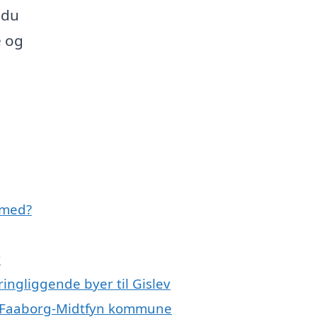
 du
e og
 med?
v
ringliggende byer til Gislev
ele Faaborg-Midtfyn kommune