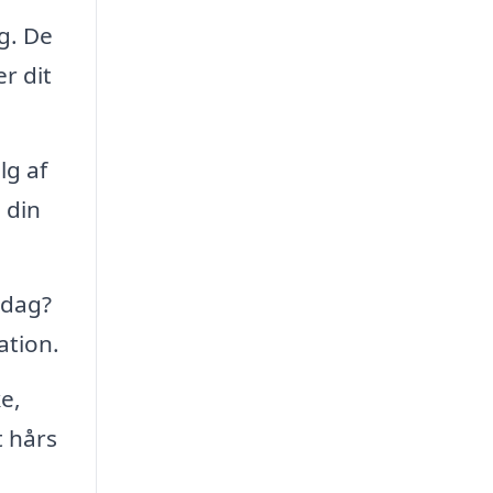
g. De
r dit
lg af
 din
erdag?
ation.
e,
t hårs