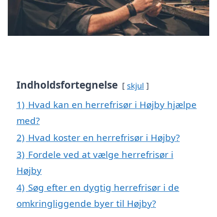
Indholdsfortegnelse
skjul
1)
Hvad kan en herrefrisør i Højby hjælpe
med?
2)
Hvad koster en herrefrisør i Højby?
3)
Fordele ved at vælge herrefrisør i
Højby
4)
Søg efter en dygtig herrefrisør i de
omkringliggende byer til Højby?