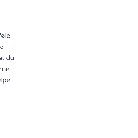
føle
de
at du
erne
ælpe