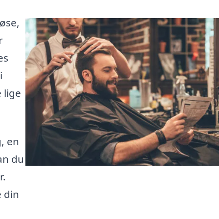
løse,
r
es
i
 lige
, en
kan du
r.
 din