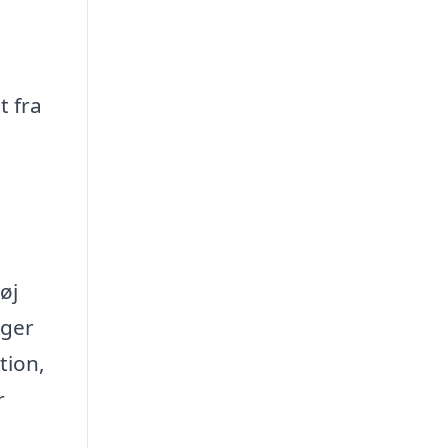
t fra
øj
ager
tion,
r