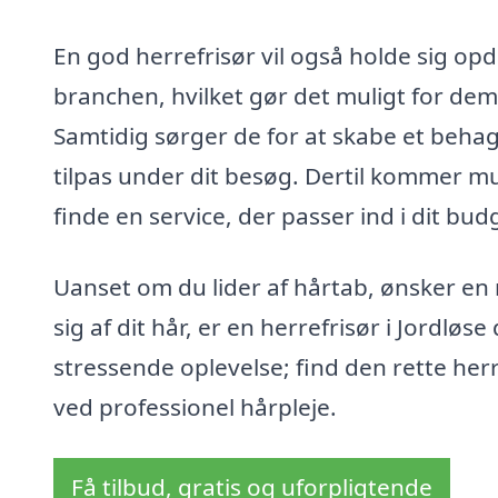
En god herrefrisør vil også holde sig op
branchen, hvilket gør det muligt for dem
Samtidig sørger de for at skabe et behage
tilpas under dit besøg. Dertil kommer mul
finde en service, der passer ind i dit bud
Uanset om du lider af hårtab, ønsker en ny 
sig af dit hår, er en herrefrisør i Jordløse
stressende oplevelse; find den rette herr
ved professionel hårpleje.
Få tilbud, gratis og uforpligtende