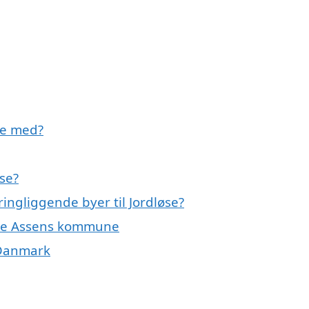
pe med?
øse?
ringliggende byer til Jordløse?
 hele Assens kommune
f Danmark