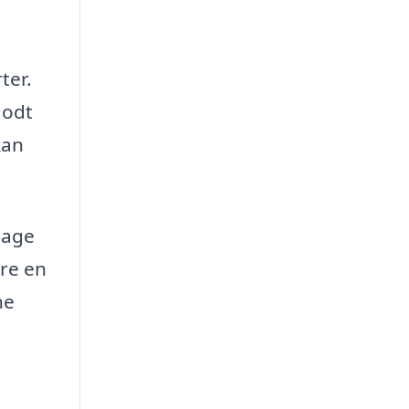
ter.
godt
kan
 tage
ære en
ne