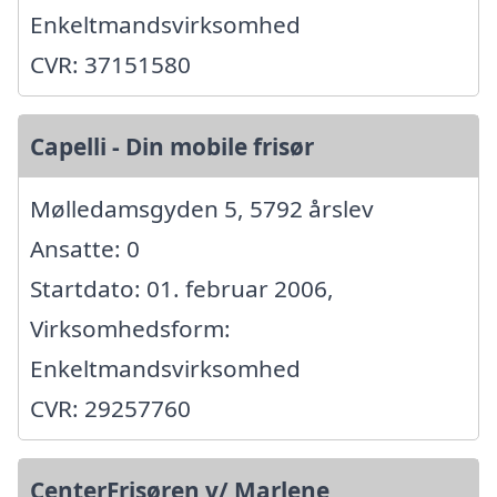
Enkeltmandsvirksomhed
CVR: 37151580
Capelli - Din mobile frisør
Mølledamsgyden 5, 5792 årslev
Ansatte: 0
Startdato: 01. februar 2006,
Virksomhedsform:
Enkeltmandsvirksomhed
CVR: 29257760
CenterFrisøren v/ Marlene