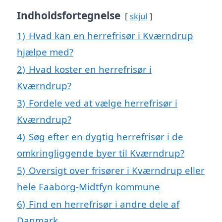
Indholdsfortegnelse
skjul
1)
Hvad kan en herrefrisør i Kværndrup
hjælpe med?
2)
Hvad koster en herrefrisør i
Kværndrup?
3)
Fordele ved at vælge herrefrisør i
Kværndrup?
4)
Søg efter en dygtig herrefrisør i de
omkringliggende byer til Kværndrup?
5)
Oversigt over frisører i Kværndrup eller
hele Faaborg-Midtfyn kommune
6)
Find en herrefrisør i andre dele af
Danmark