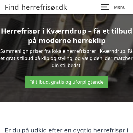
Find-herrefrisør.dk
Menu
Herrefrisør i Kværndrup – få et tilbud
på moderne herreklip
Sammenlign priser fra lokale herrefrisører i Kværndrup. Få
et gratis tilbud på klip og styling, og vælg den, der matcher
din stil bedst.
Få tilbud, gratis og uforpligtende
Er du på udkig efter en dygtig herrefrisør i