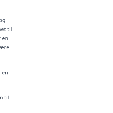
 og
et til
r en
være
s en
 til