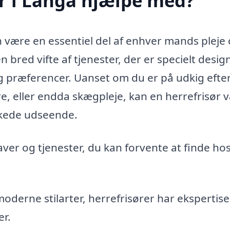
r i Langå hjælpe med?
an være en essentiel del af enhver mands pleje
n bred vifte af tjenester, der er specielt design
ræferencer. Uanset om du er på udkig efte
re, eller endda skægpleje, kan en herrefrisør 
nskede udseende.
ver og tjenester, du kan forvente at finde ho
moderne stilarter, herrefrisører har ekspertisen
er.