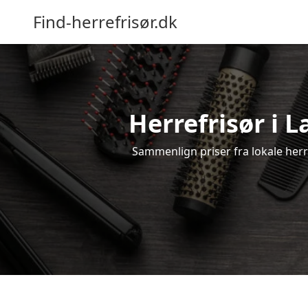
Find-herrefrisør.dk
Herrefrisør i 
Sammenlign priser fra lokale herref