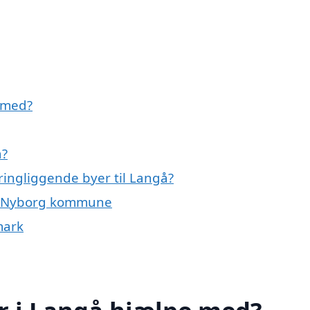
 med?
å?
kringliggende byer til Langå?
ele Nyborg kommune
mark