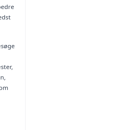
bedre
edst
besøge
ster,
en,
som