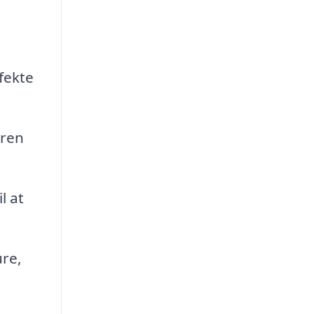
fekte
øren
l at
ure,