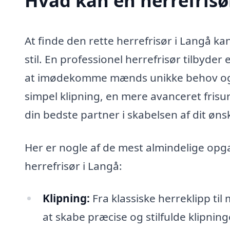
Hvad kan en herrefrisø
At finde den rette herrefrisør i Langå k
stil. En professionel herrefrisør tilbyder e
at imødekomme mænds unikke behov og p
simpel klipning, en mere avanceret frisu
din bedste partner i skabelsen af dit ø
Her er nogle af de mest almindelige opga
herrefrisør i Langå:
Klipning:
Fra klassiske herreklipp til 
at skabe præcise og stilfulde klipning