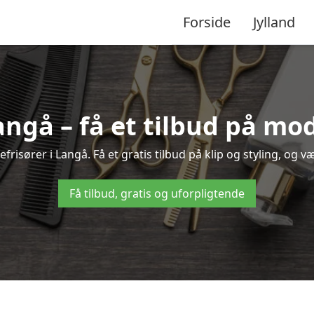
Forside
Jylland
Langå – få et tilbud på mo
risører i Langå. Få et gratis tilbud på klip og styling, og v
Få tilbud, gratis og uforpligtende