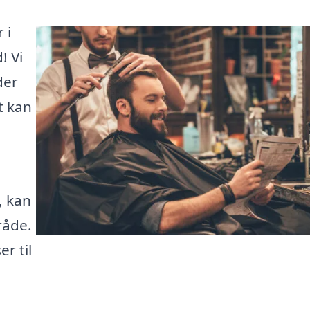
 i
! Vi
der
t kan
, kan
råde.
r til