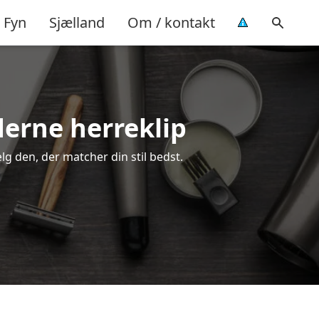
Fyn
Sjælland
Om / kontakt
derne herreklip
ælg den, der matcher din stil bedst.