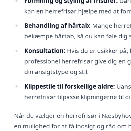
Formning og styling af frisurer:
Uans
kan en herrefrisør hjælpe med at forme
Behandling af hårtab:
Mange herrefr
bekæmpe hårtab, så du kan føle dig 
Konsultation:
Hvis du er usikker på, h
professionel herrefrisør give dig en
din ansigtstype og stil.
Klippestile til forskellige aldre:
Uanse
herrefrisør tilpasse klipningerne til 
Når du vælger en herrefrisør i Næsbyhove
en mulighed for at få indsigt og råd om h