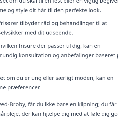
et om du skal til en fest eller en vigtig begiv
 og style dit hår til den perfekte look.
isører tilbyder råd og behandlinger til at
selvsikker med dit udseende.
vilken frisure der passer til dig, kan en
 grundig konsultation og anbefalinger baseret 
t om du er ung eller særligt moden, kan en
dine præferencer.
d-Broby, får du ikke bare en klipning; du får
årpleje, der kan hjælpe dig med at føle dig g