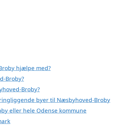
-Broby hjælpe med?
ed-Broby?
byhoved-Broby?
mkringliggende byer til Næsbyhoved-Broby
roby eller hele Odense kommune
mark