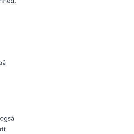
enhed,
på
 også
odt