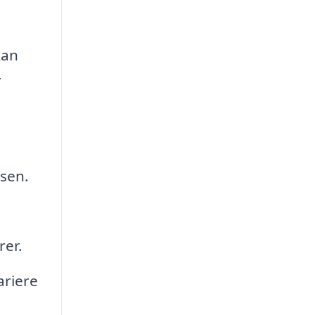
kan
r
isen.
rer.
ariere