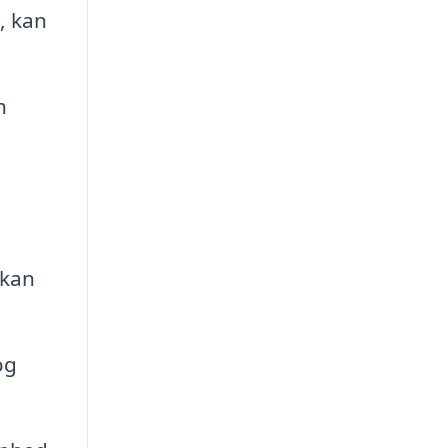
, kan
n
 kan
og