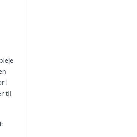
pleje
 en
r i
 til
: