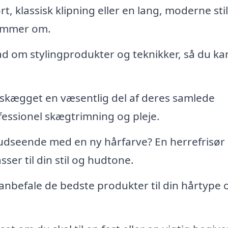
 klassisk klipning eller en lang, moderne stil
rømmer om.
åd om stylingprodukter og teknikker, så du ka
kægget en væsentlig del af deres samlede
fessionel skægtrimning og pleje.
udseende med en ny hårfarve? En herrefrisør
ser til din stil og hudtone.
 anbefale de bedste produkter til din hårtype 