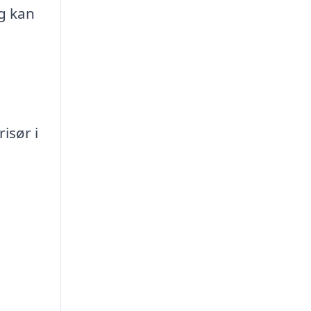
og kan
isør i