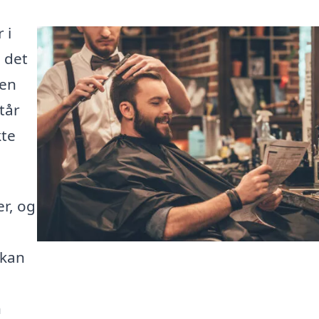
 i
 det
 en
står
kte
er, og
 kan
n