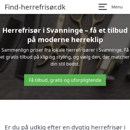
Find-herrefrisør.dk
Menu
Herrefrisør i Svanninge – få et tilbud
på moderne herreklip
Sammenlign priser fra lokale herrefrisører i Svanninge. Få
et gratis tilbud på klip og styling, og vælg den, der matcher
din stil bedst.
Få tilbud, gratis og uforpligtende
Er du på udkig efter en dygtig herrefrisør i