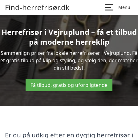
Find-herrefrisør.dk
Menu
Herrefrisør i Vejruplund – få et tilbud
på moderne herreklip
Sammenlign priser fra lokale herrefrisører i Vejruplund. Få
et gratis tilbud på klip og styling, og vælg den, der matcher
din stil bedst.
Få tilbud, gratis og uforpligtende
Er du på udkig efter en dygtig herrefrisør i