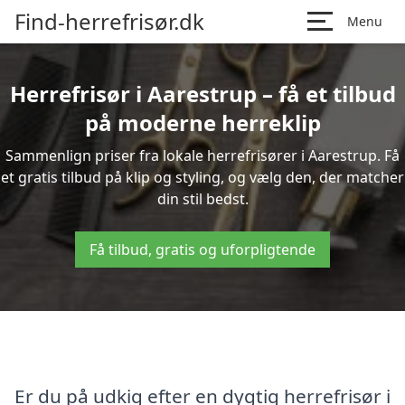
Find-herrefrisør.dk
Menu
Herrefrisør i Aarestrup – få et tilbud
på moderne herreklip
Sammenlign priser fra lokale herrefrisører i Aarestrup. Få
et gratis tilbud på klip og styling, og vælg den, der matcher
din stil bedst.
Få tilbud, gratis og uforpligtende
Er du på udkig efter en dygtig herrefrisør i