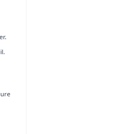
er.
l.
sure