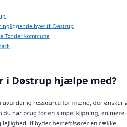
rup
kringliggende byer til Døstrup
 hele Tønder kommune
mark
r i Døstrup hjælpe med?
n uvurderlig ressource for mænd, der ønsker a
m du har brug for en simpel klipning, en mere
ig lejlighed, tilbyder herrefrisører en række