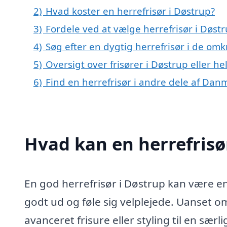
2)
Hvad koster en herrefrisør i Døstrup?
3)
Fordele ved at vælge herrefrisør i Døst
4)
Søg efter en dygtig herrefrisør i de om
5)
Oversigt over frisører i Døstrup eller
6)
Find en herrefrisør i andre dele af Dan
Hvad kan en herrefrisø
En god herrefrisør i Døstrup kan være e
godt ud og føle sig velplejede. Uanset o
avanceret frisure eller styling til en særl