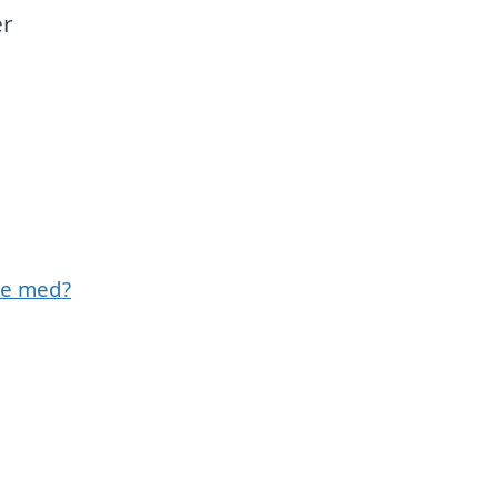
er
pe med?