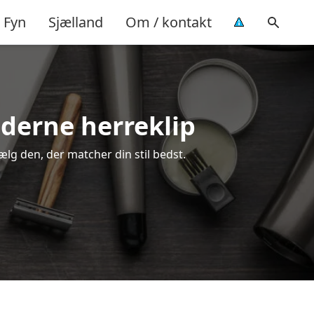
Fyn
Sjælland
Om / kontakt
oderne herreklip
vælg den, der matcher din stil bedst.