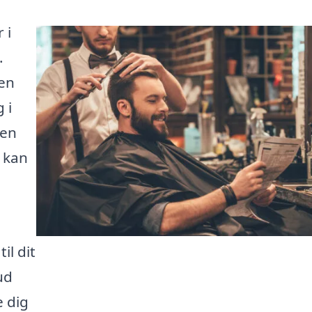
 i
.
 en
 i
 en
, kan
il dit
ud
e dig