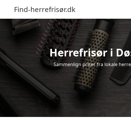
Find-herrefrisør.dk
Herrefrisør i D
Sammenlign priser fra lokale herrefr