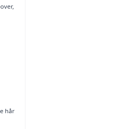
 over,
re hår