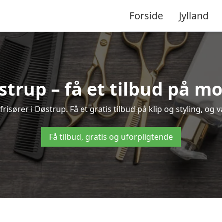
Forside
Jylland
østrup – få et tilbud på m
isører i Døstrup. Få et gratis tilbud på klip og styling, og 
Få tilbud, gratis og uforpligtende