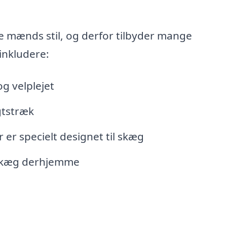
e mænds stil, og derfor tilbyder mange
inkludere:
g velplejet
gtstræk
er specielt designet til skæg
t skæg derhjemme