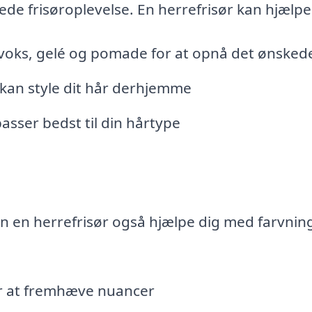
mlede frisøroplevelse. En herrefrisør kan hjælp
voks, gelé og pomade for at opnå det ønsked
v kan style dit hår derhjemme
asser bedst til din hårtype
n en herrefrisør også hjælpe dig med farvnin
or at fremhæve nuancer