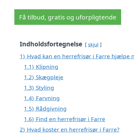
Få tilbud, gratis og uforpligtende
Indholdsfortegnelse
skjul
1)
Hvad kan en herrefrisør i Farre hjælpe
1.1)
Klipning
1.2)
Skægpleje
1.3)
Styling
1.4)
Farvning
1.5)
Rådgivning
1.6)
Find en herrefrisør i Farre
2)
Hvad koster en herrefrisør i Farre?