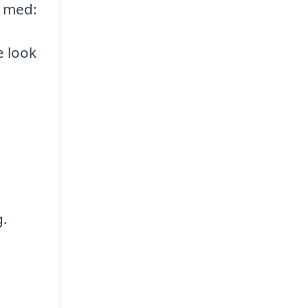
e med:
e look
g.