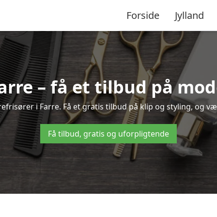
Forside
Jylland
Farre – få et tilbud på mo
risører i Farre. Få et gratis tilbud på klip og styling, og v
Få tilbud, gratis og uforpligtende