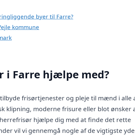
ringliggende byer til Farre?
e Vejle kommune
nmark
r i Farre hjælpe med?
 tilbyde frisørtjenester og pleje til mænd i alle 
k klipning, moderne frisure eller blot ønsker 
errefrisør hjælpe dig med at finde det rette
nder vil vi gennemgå nogle af de vigtigste ydel