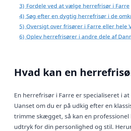
3)
Fordele ved at vælge herrefrisør i Farre
4)
Søg efter en dygtig herrefrisør i de omk
5)
Oversigt over frisører i Farre eller hel
6)
Oplev herrefrisører i andre dele af Da
Hvad kan en herrefrisø
En herrefrisør i Farre er specialiseret i at
Uanset om du er på udkig efter en klassis
trimme skægget, så kan en professionel h
udtryk for din personlighed og stil. Heru