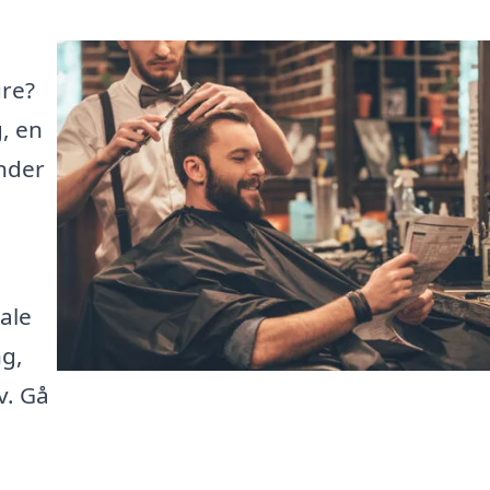
ure?
, en
inder
kale
ng,
v. Gå