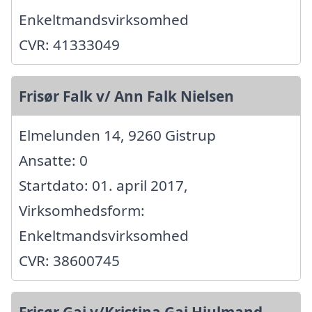
Enkeltmandsvirksomhed
CVR: 41333049
Frisør Falk v/ Ann Falk Nielsen
Elmelunden 14, 9260 Gistrup
Ansatte: 0
Startdato: 01. april 2017,
Virksomhedsform:
Enkeltmandsvirksomhed
CVR: 38600745
Frisør Gai v/Kristina Gai Hjulmand