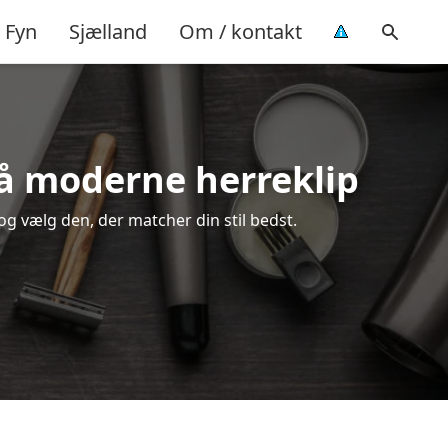
Fyn
Sjælland
Om / kontakt
 på moderne herreklip
 og vælg den, der matcher din stil bedst.