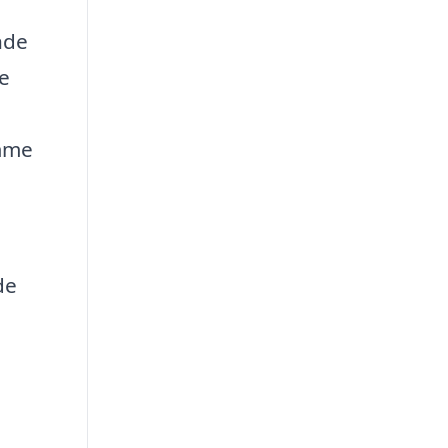
nde
ne
omme
de