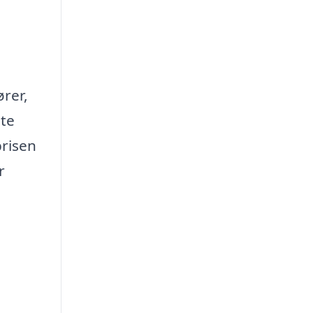
ører,
lte
prisen
r