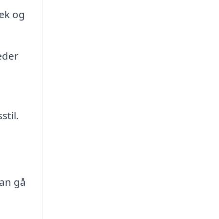
ræk og
æder
n
stil.
kan gå