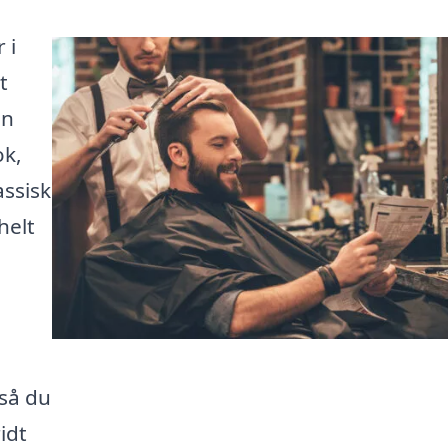
 i
t
en
ok,
ssisk
helt
så du
idt