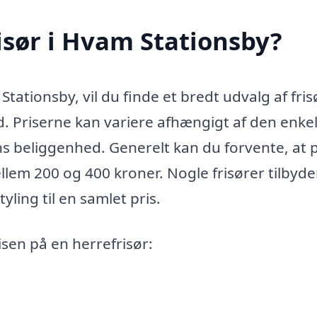
isør i Hvam Stationsby?
tationsby, vil du finde et bredt udvalg af fris
nd. Priserne kan variere afhængigt af den enke
ns beliggenhed. Generelt kan du forvente, at 
llem 200 og 400 kroner. Nogle frisører tilbyde
yling til en samlet pris.
isen på en herrefrisør: