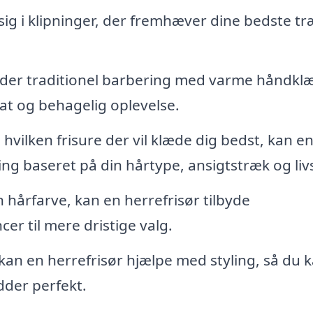
 sig i klipninger, der fremhæver dine bedste t
yder traditionel barbering med varme håndkl
lat og behagelig oplevelse.
 hvilken frisure der vil klæde dig bedst, kan e
ng baseret på din hårtype, ansigtstræk og livs
hårfarve, kan en herrefrisør tilbyde
cer til mere dristige valg.
an en herrefrisør hjælpe med styling, så du 
dder perfekt.