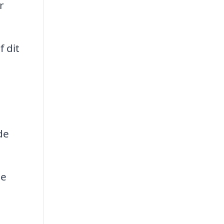
r
f dit
de
de