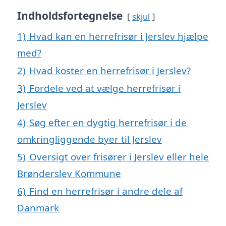
Indholdsfortegnelse
skjul
1)
Hvad kan en herrefrisør i Jerslev hjælpe
med?
2)
Hvad koster en herrefrisør i Jerslev?
3)
Fordele ved at vælge herrefrisør i
Jerslev
4)
Søg efter en dygtig herrefrisør i de
omkringliggende byer til Jerslev
5)
Oversigt over frisører i Jerslev eller hele
Brønderslev Kommune
6)
Find en herrefrisør i andre dele af
Danmark