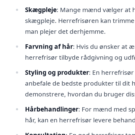
Skægpleje
: Mange mænd vælger at h
skægpleje. Herrefrisøren kan trimm
man plejer det derhjemme.
Farvning af hår
: Hvis du ønsker at 
herrefrisør tilbyde rådgivning og udfø
Styling og produkter
: En herrefrisør
anbefale de bedste produkter til dit
demonstrere, hvordan du bruger dis
Hårbehandlinger
: For mænd med spe
hår, kan en herrefrisør levere behand
Konsultation
: En god herrefrisør tage