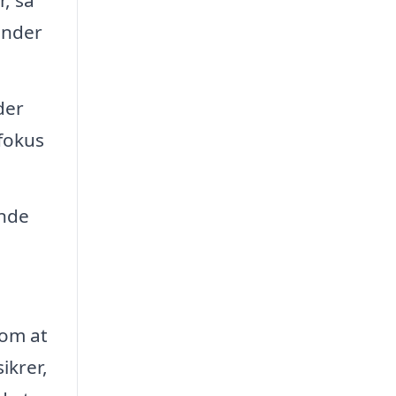
under
der
 fokus
inde
 om at
ikrer,