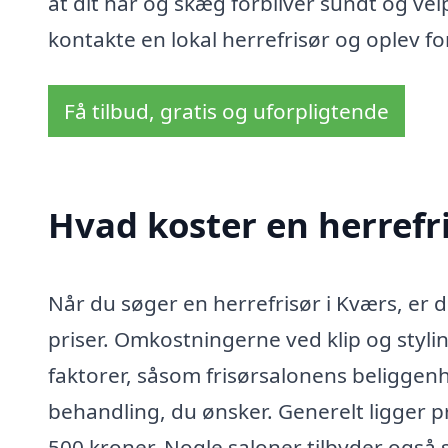
at dit hår og skæg forbliver sundt og velp
kontakte en lokal herrefrisør og oplev fo
Få tilbud, gratis og uforpligtende
Hvad koster en herrefr
Når du søger en herrefrisør i Kværs, er de
priser. Omkostningerne ved klip og styli
faktorer, såsom frisørsalonens beliggenh
behandling, du ønsker. Generelt ligger p
500 kroner. Nogle saloner tilbyder også s