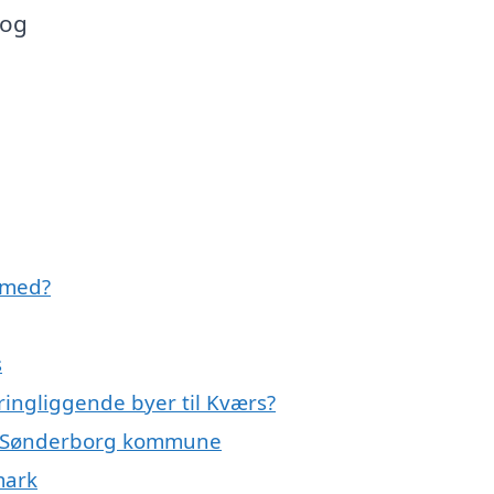
 og
 med?
s
ringliggende byer til Kværs?
ele Sønderborg kommune
mark