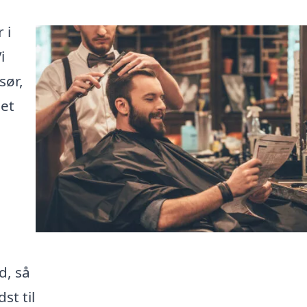
 i
i
sør,
set
, så
st til