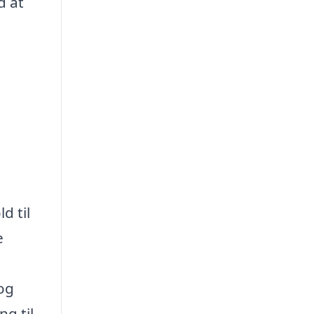
d at
d til
e
 og
ng til