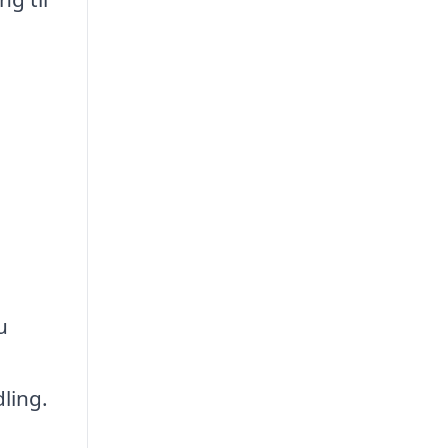
u
ling.