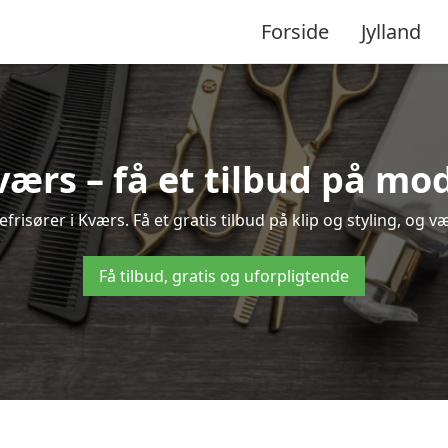
Forside
Jylland
Kværs – få et tilbud på mo
risører i Kværs. Få et gratis tilbud på klip og styling, og v
Få tilbud, gratis og uforpligtende