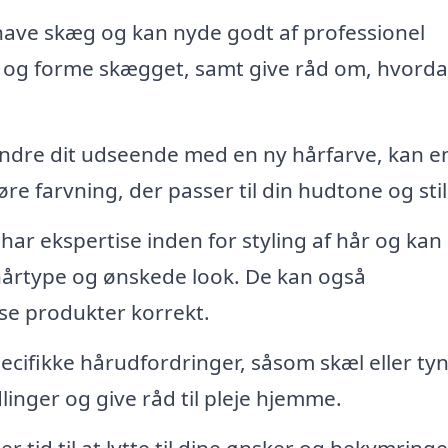
ave skæg og kan nyde godt af professionel
e og forme skægget, samt give råd om, hvord
ændre dit udseende med en ny hårfarve, kan e
re farvning, der passer til din hudtone og stil
 har ekspertise inden for styling af hår og kan
 hårtype og ønskede look. De kan også
se produkter korrekt.
cifikke hårudfordringer, såsom skæl eller ty
linger og give råd til pleje hjemme.
r tid til at lytte til dine ønsker og bekymringe