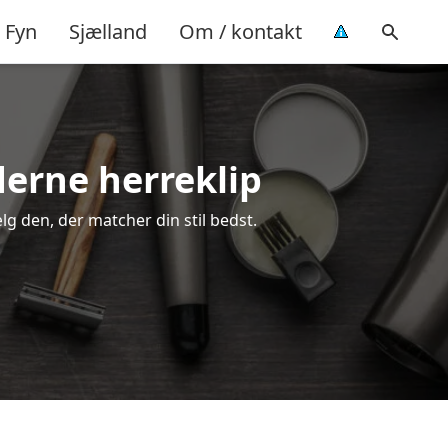
Fyn
Sjælland
Om / kontakt
derne herreklip
ælg den, der matcher din stil bedst.