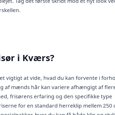
lejet. Tag det første skridt mod et nyt look ve
rskellen.
isør i Kværs?
t vigtigt at vide, hvad du kan forvente i forhol
ng af mænds hår kan variere afhængigt af fler
ed, frisørens erfaring og den specifikke type
riserne for en standard herreklip mellem 250
pecialpakker, hvor du kan få både klip og styli