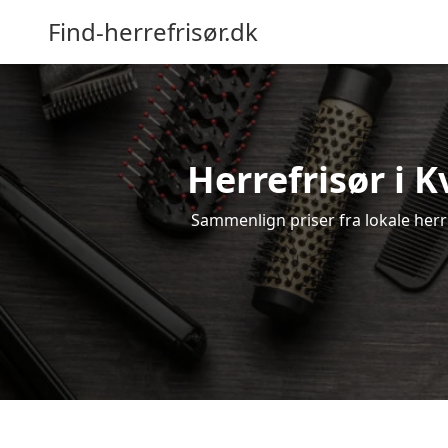
Find-herrefrisør.dk
Herrefrisør i 
Sammenlign priser fra lokale herref