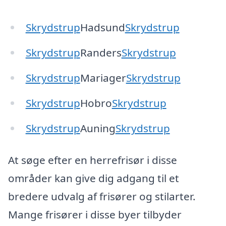
Skrydstrup
Hadsund
Skrydstrup
Skrydstrup
Randers
Skrydstrup
Skrydstrup
Mariager
Skrydstrup
Skrydstrup
Hobro
Skrydstrup
Skrydstrup
Auning
Skrydstrup
At søge efter en herrefrisør i disse
områder kan give dig adgang til et
bredere udvalg af frisører og stilarter.
Mange frisører i disse byer tilbyder