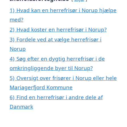
1)
Hvad kan en herrefrisør i Norup hjælpe
med?
2)
Hvad koster en herrefrisør i Norup?
3)
Fordele ved at vælge herrefrisør i
Norup
4)
Søg efter en dygtig herrefrisør i de
omkringliggende byer til Norup?
5)
Oversigt over frisører i Norup eller hele
Mariagerfjord Kommune
6)
Find en herrefrisør i andre dele af
Danmark