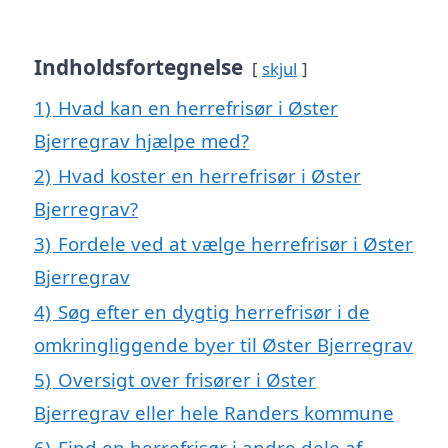
Indholdsfortegnelse
skjul
1)
Hvad kan en herrefrisør i Øster
Bjerregrav hjælpe med?
2)
Hvad koster en herrefrisør i Øster
Bjerregrav?
3)
Fordele ved at vælge herrefrisør i Øster
Bjerregrav
4)
Søg efter en dygtig herrefrisør i de
omkringliggende byer til Øster Bjerregrav
5)
Oversigt over frisører i Øster
Bjerregrav eller hele Randers kommune
6)
Find en herrefrisør i andre dele af