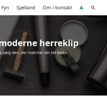
Fyn
Sjælland
Om / kontakt
å moderne herreklip
g vælg den, der matcher din stil bedst.