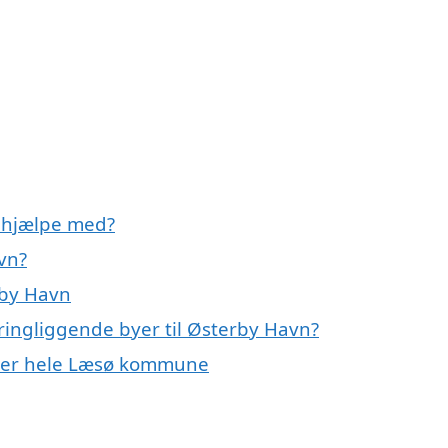
n hjælpe med?
vn?
rby Havn
kringliggende byer til Østerby Havn?
eller hele Læsø kommune