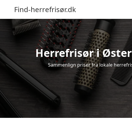
Find-herrefrisør.dk
Herrefrisør i Øste
Sammenlign priser fra lokale herrefris