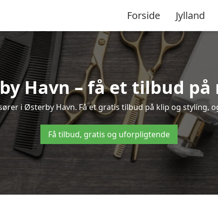
Forside
Jylland
rby Havn – få et tilbud p
ører i Østerby Havn. Få et gratis tilbud på klip og styling, o
Få tilbud, gratis og uforpligtende