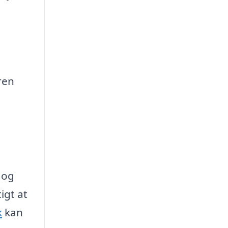
ren
 og
igt at
k
kan