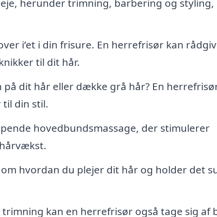
e, herunder trimning, barbering og styling, 
ver i’et i din frisure. En herrefrisør kan rådgi
ikker til dit hår.
på dit hår eller dække grå hår? En herrefrisø
il din stil.
ppende hovedbundsmassage, der stimulerer
 hårvækst.
 om hvordan du plejer dit hår og holder det s
trimning kan en herrefrisør også tage sig af 