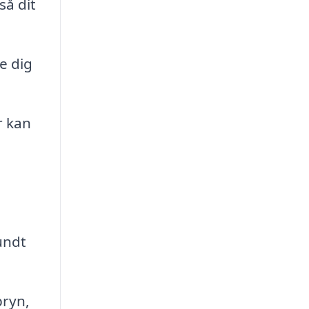
så dit
ve dig
r kan
undt
bryn,