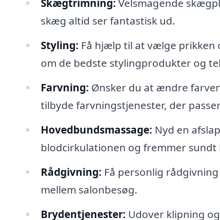
Skægtrimning:
Velsmagende skægplej
skæg altid ser fantastisk ud.
Styling:
Få hjælp til at vælge prikken o
om de bedste stylingprodukter og tekn
Farvning:
Ønsker du at ændre farven 
tilbyde farvningstjenester, der passer t
Hovedbundsmassage:
Nyd en afsla
blodcirkulationen og fremmer sundt
Rådgivning:
Få personlig rådgivning
mellem salonbesøg.
Brydentjenester:
Udover klipning og 