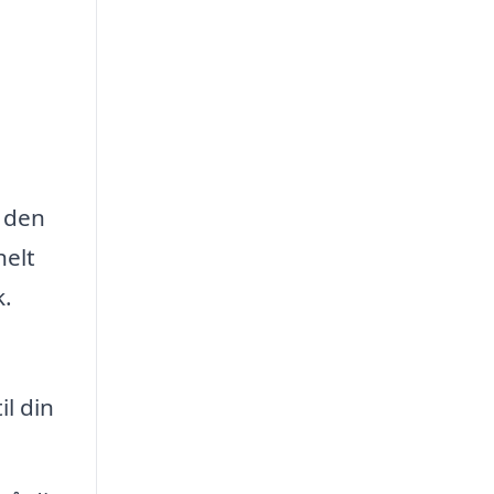
e den
helt
k.
il din