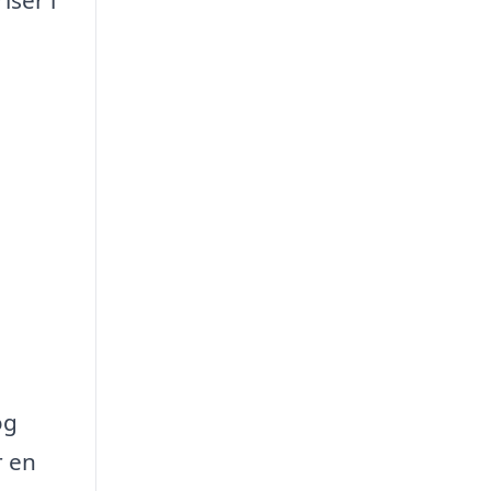
iser i
og
r en