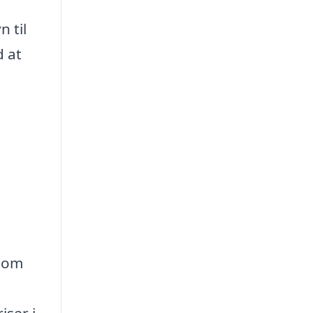
 til
d at
é om