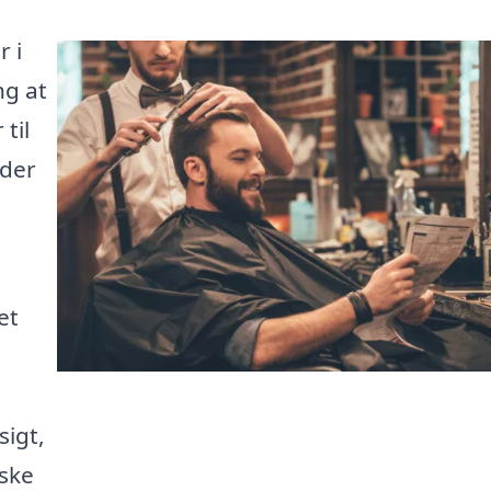
r i
ng at
til
 der
et
e
sigt,
åske