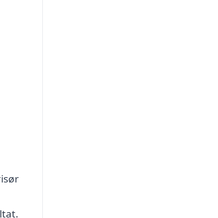
risør
tat.