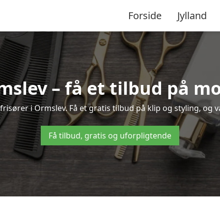
Forside
Jylland
rmslev – få et tilbud på m
isører i Ormslev. Få et gratis tilbud på klip og styling, og 
Få tilbud, gratis og uforpligtende