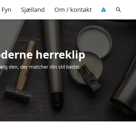
Fyn
Sjælland
Om / kontakt
oderne herreklip
vælg den, der matcher din stil bedst.