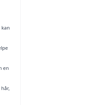
, kan
ælpe
n en
 hår,