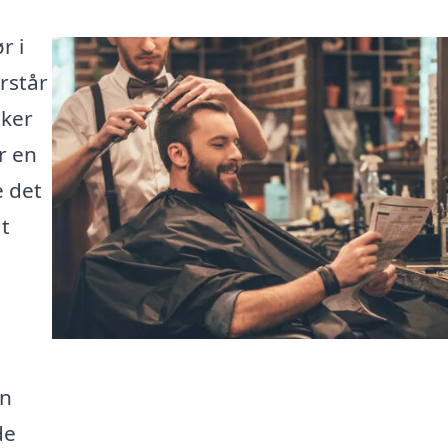
r i
orstår
sker
r en
 det
at
en
de