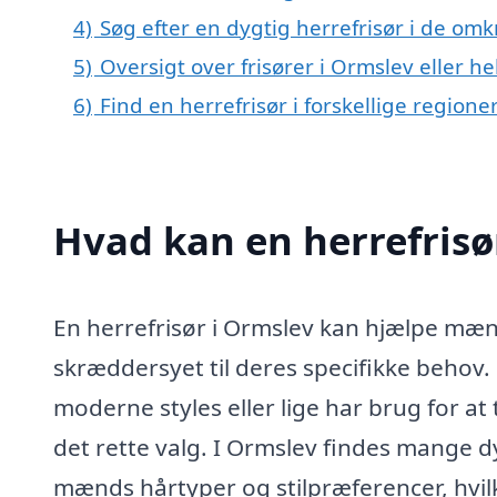
4)
Søg efter en dygtig herrefrisør i de om
5)
Oversigt over frisører i Ormslev eller
6)
Find en herrefrisør i forskellige region
Hvad kan en herrefrisø
En herrefrisør i Ormslev kan hjælpe mænd
skræddersyet til deres specifikke behov.
moderne styles eller lige har brug for at
det rette valg. I Ormslev findes mange dyg
mænds hårtyper og stilpræferencer, hvilke