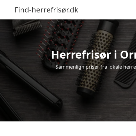
Find-herrefrisør.dk
Herrefrisør i O
Sammenlign priser fra lokale herrefr