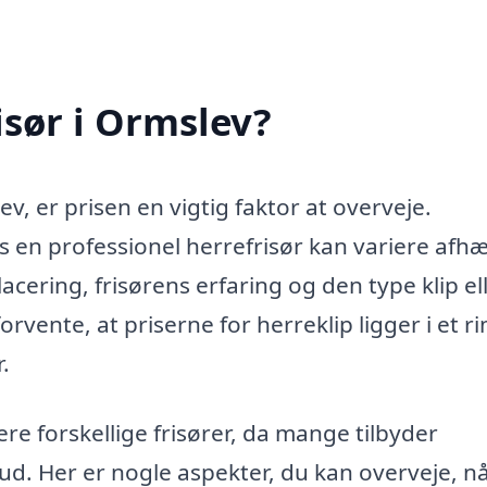
isør i Ormslev?
v, er prisen en vigtig faktor at overveje.
s en professionel herrefrisør kan variere afh
cering, frisørens erfaring og den type klip el
vente, at priserne for herreklip ligger i et ri
.
re forskellige frisører, da mange tilbyder
ud. Her er nogle aspekter, du kan overveje, n