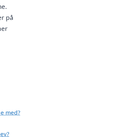
me.
er på
her
lpe med?
lev?