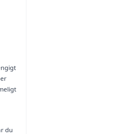
ængigt
ler
meligt
år du