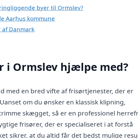
kringliggende byer til Ormslev?
 hele Aarhus kommune
er af Danmark
r i Ormslev hjælpe med?
 med en bred vifte af frisørtjenester, der er
 Uanset om du ønsker en klassisk klipning,
 trimme skægget, så er en professionel herref
tige frisører, der er specialiseret i at forstå
t sikrer, at du altid får det bedst mulige resul