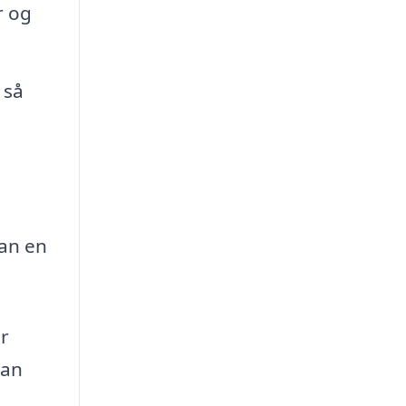
r og
 så
kan en
or
kan