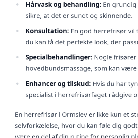
Hårvask og behandling:
En grundig 
sikre, at det er sundt og skinnende.
Konsultation:
En god herrefrisør vil t
du kan få det perfekte look, der passer 
Specialbehandlinger:
Nogle frisører
hovedbundsmassage, som kan være en d
Enhancer og tilskud:
Hvis du har tyn
specialist i herrefrisørfaget rådgive 
En herrefrisør i Ormslev er ikke kun et st
selvforkælelse, hvor du kan føle dig godt 
være en del af din rutine for personlig p