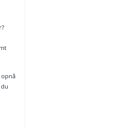
r?
amt
t opnå
 du