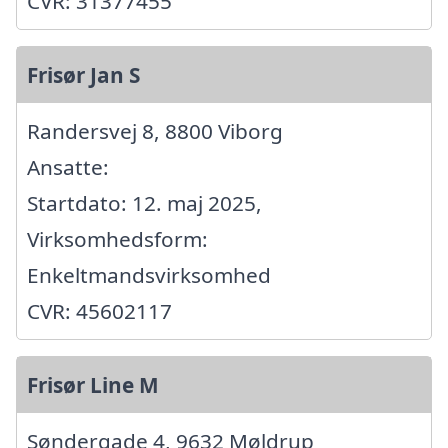
CVR: 31377455
Frisør Jan S
Randersvej 8, 8800 Viborg
Ansatte:
Startdato: 12. maj 2025,
Virksomhedsform:
Enkeltmandsvirksomhed
CVR: 45602117
Frisør Line M
Søndergade 4, 9632 Møldrup