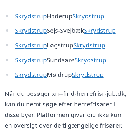
Skrydstrup
Haderup
Skrydstrup
Skrydstrup
Sejs-Svejbæk
Skrydstrup
Skrydstrup
Løgstrup
Skrydstrup
Skrydstrup
Sundsøre
Skrydstrup
Skrydstrup
Møldrup
Skrydstrup
Når du besøger xn--find-herrefrisr-jub.dk,
kan du nemt søge efter herrefrisører i
disse byer. Platformen giver dig ikke kun
en oversigt over de tilgængelige frisører,