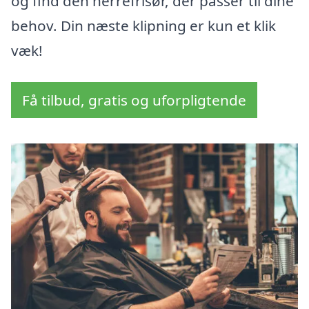
og find den herrefrisør, der passer til dine
behov. Din næste klipning er kun et klik
væk!
Få tilbud, gratis og uforpligtende