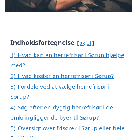
Indholdsfortegnelse
skjul
1)
Hvad kan en herrefrisør i Sørup hjælpe
med?
2)
Hvad koster en herrefrisør i Sørup?
3)
Fordele ved at vælge herrefrisør i
Sørup?
4)
Søg efter en dygtig herrefrisør i de
omkringliggende byer til Sørup?
5)
Oversigt over frisører i Sørup eller hele