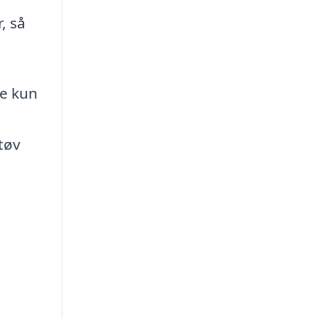
, så
ke kun
tøv