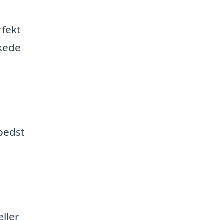
rfekt
skede
 bedst
ller