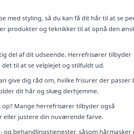
 med styling, så du kan få dit hår til at se pe
erer produkter og teknikker til at opnå den øn
g del af dit udseende. Herrefrisører tilbyder
et til at se velplejet og stilfuldt ud.
an give dig råd om, hvilke frisurer der passer
holder dit hår og skæg derhjemme.
k op? Mange herrefrisører tilbyder også
r eller justere din nuværende farve.
e- og behandlingstjenester, såsom hårmasker e