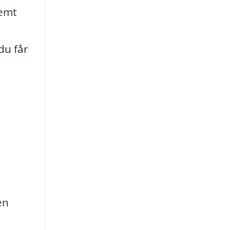
emt
du får
en