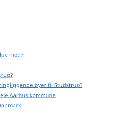
ælpe med?
trup?
ringliggende byer til Studstrup?
r hele Aarhus kommune
f Danmark