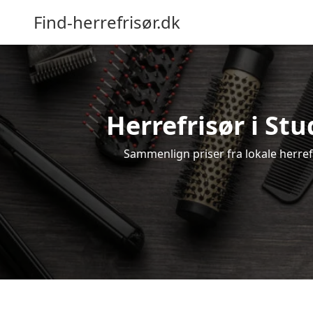
Find-herrefrisør.dk
Herrefrisør i St
Sammenlign priser fra lokale herrefri