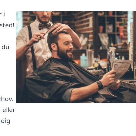
 i
sted!
, du
ehov.
 eller
 dig