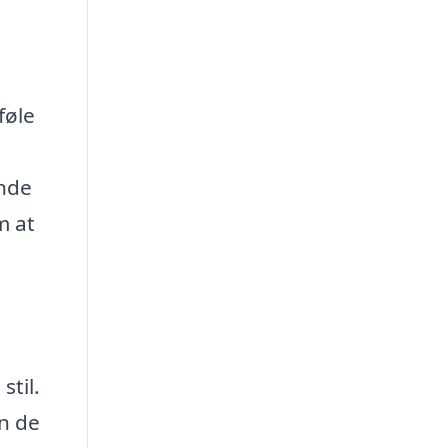
føle
inde
m at
stil.
an de