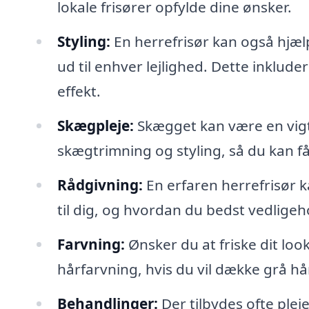
lokale frisører opfylde dine ønsker.
Styling:
En herrefrisør kan også hjælpe
ud til enhver lejlighed. Dette inklud
effekt.
Skægpleje:
Skægget kan være en vigti
skægtrimning og styling, så du kan få d
Rådgivning:
En erfaren herrefrisør k
til dig, og hvordan du bedst vedlige
Farvning:
Ønsker du at friske dit loo
hårfarvning, hvis du vil dække grå hå
Behandlinger:
Der tilbydes ofte plej