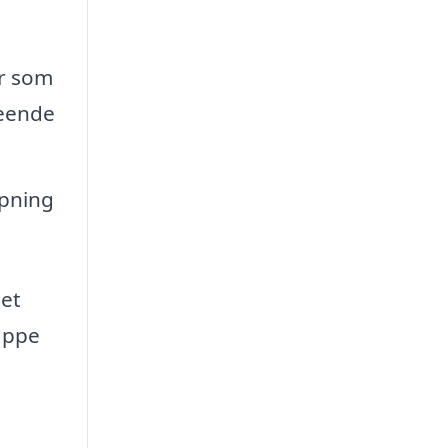
er som
seende
ipning
det
lappe