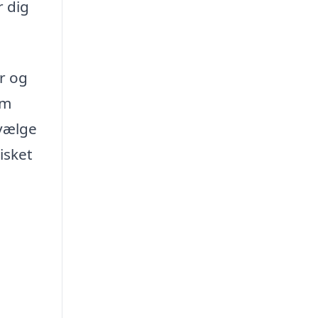
r dig
år og
rm
 vælge
isket