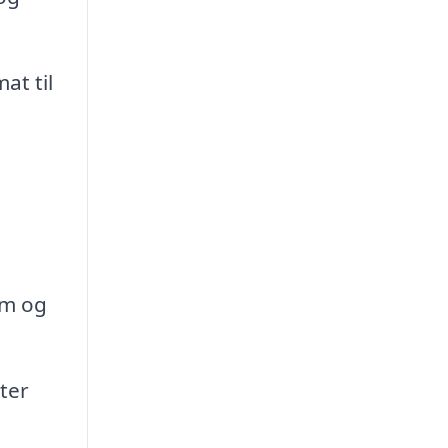
at til
g
rm og
ter