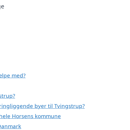
ge
jælpe med?
strup?
ringliggende byer til Tvingstrup?
er hele Horsens kommune
f Danmark