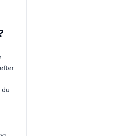
?
e
efter
, du
og