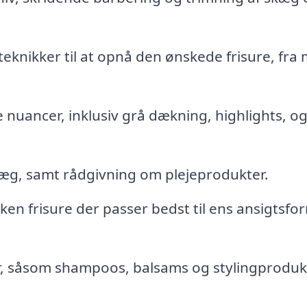
knikker til at opnå den ønskede frisure, fra m
e nuancer, inklusiv grå dækning, highlights, o
kæg, samt rådgivning om plejeprodukter.
en frisure der passer bedst til ens ansigtsfo
r, såsom shampoos, balsams og stylingproduk