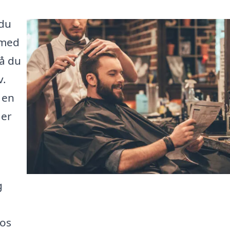
 du
 med
så du
v.
 en
 er
g
 os