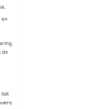
ok.
 en
faring
g de
lidt
n være