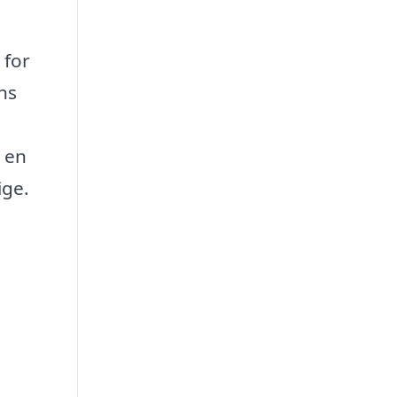
 for
ns
r en
ige.