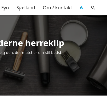
Fyn
Sjælland
Om / kontakt
oderne herreklip
ælg den, der matcher din stil bedst.