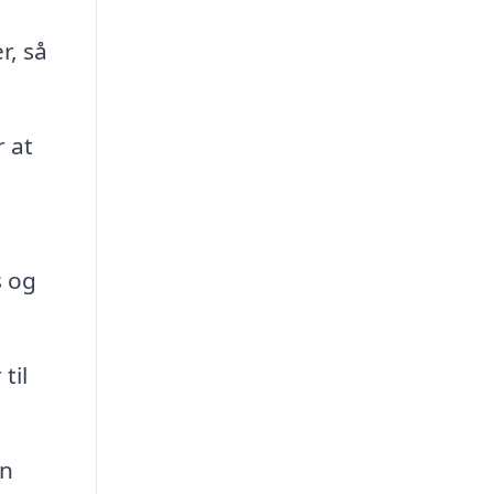
r, så
 at
s og
til
en