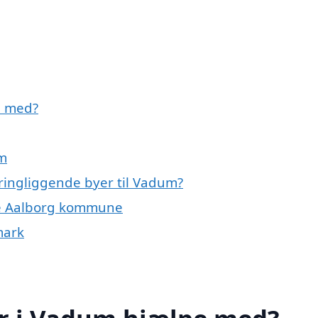
e med?
um
kringliggende byer til Vadum?
ele Aalborg kommune
mark