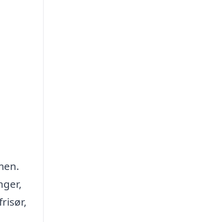
rmen.
nger,
risør,