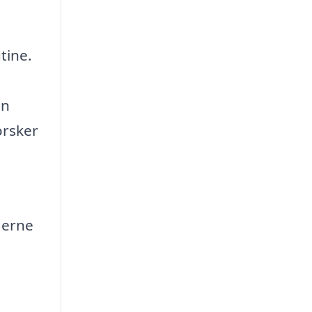
tine.
en
orsker
derne