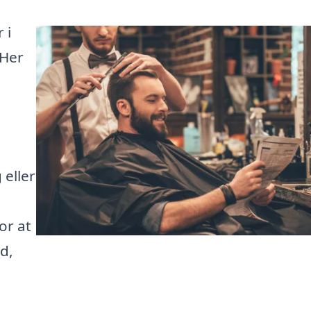
 i
 Her
å
 eller
or at
d,