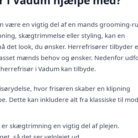
ør i Vadum hjælpe med?
an være en vigtig del af en mands grooming-ru
pning, skægtrimmelse eller styling, kan en
å det look, du ønsker. Herrefrisører tilbyder 
 tilpasset mænds behov og ønsker. Nedenfor udf
herrefrisør i Vadum kan tilbyde.
ørydelse, hvor frisøren skaber en klipning
. Dette kan inkludere alt fra klassiske til mo
 skægtrimning en vigtig del af plejen.
et, så det ser velplejet ud.