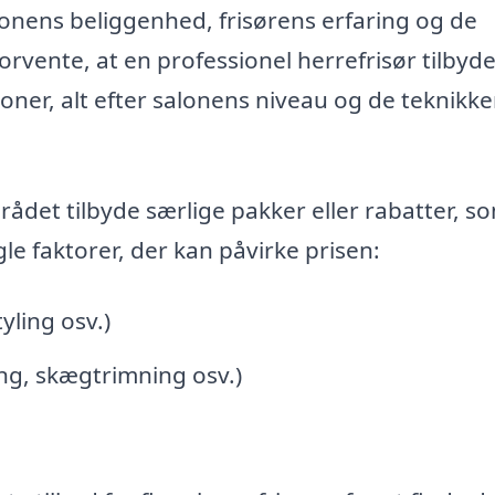
lonens beliggenhed, frisørens erfaring og de
orvente, at en professionel herrefrisør tilbyd
roner, alt efter salonens niveau og de teknikke
ådet tilbyde særlige pakker eller rabatter, s
le faktorer, der kan påvirke prisen:
tyling osv.)
ing, skægtrimning osv.)