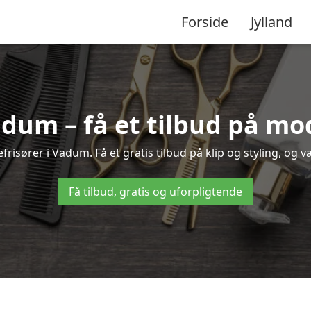
Forside
Jylland
adum – få et tilbud på m
risører i Vadum. Få et gratis tilbud på klip og styling, og v
Få tilbud, gratis og uforpligtende