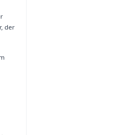
er
r, der
om