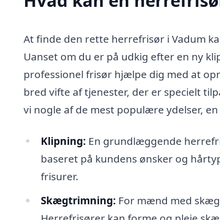
Hvad kan en herrefris
At finde den rette herrefrisør i Vadum k
Uanset om du er på udkig efter en ny kli
professionel frisør hjælpe dig med at opn
bred vifte af tjenester, der er specielt
vi nogle af de mest populære ydelser, en 
Klipning:
En grundlæggende herrefris
baseret på kundens ønsker og hårtype
frisurer.
Skægtrimning:
For mænd med skæg er
Herrefrisører kan forme og pleje skæg