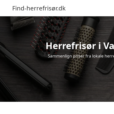
Find-herrefrisør.dk
Herrefrisør i V
Sammenlign priser fra lokale herref