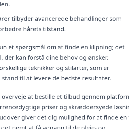
den.
ører tilbyder avancerede behandlinger som
orbedre hårets tilstand.
kun et spørgsmål om at finde en klipning; det
, der kan forstå dine behov og ønsker.
forskellige teknikker og stilarter, som er
stand til at levere de bedste resultater.
 overveje at bestille et tilbud gennem platfo
rrencedygtige priser og skræddersyede løsni
dover giver det dig mulighed for at finde en f
r det nemt at få adgang til de pleje- og