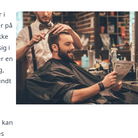
 i
er på
kke
ig i
er en
g,
undt
u kan
es