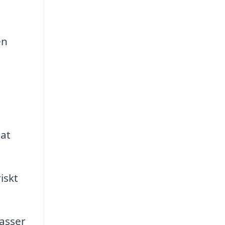
en
 at
iskt
asser