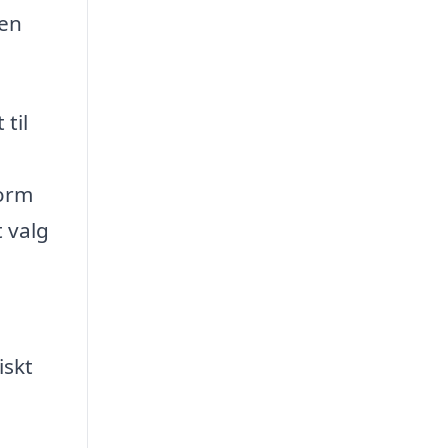
nen
til
form
 valg
iskt