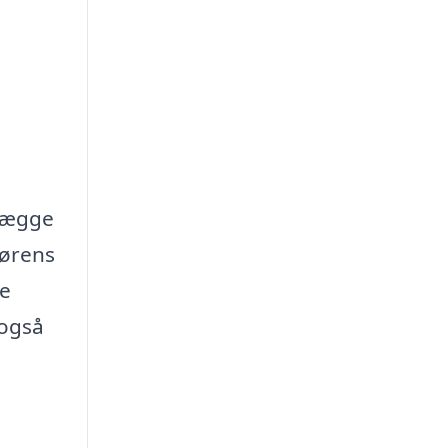
nlægge
sørens
le
 også