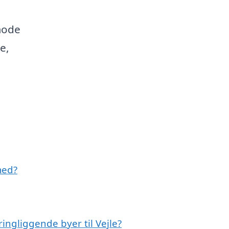
mode
e,
med?
ringliggende byer til Vejle?