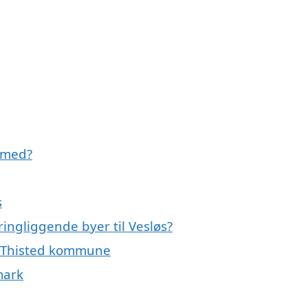
e med?
s
ringliggende byer til Vesløs?
le Thisted kommune
mark