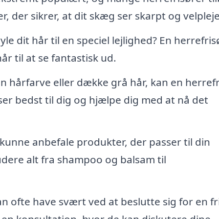
 der sikrer, at dit skæg ser skarpt og velpleje
yle dit hår til en speciel lejlighed? En herrefris
hår til at se fantastisk ud.
n hårfarve eller dække grå hår, kan en herrefr
ser bedst til dig og hjælpe dig med at nå det
 kunne anbefale produkter, der passer til din
ludere alt fra shampoo og balsam til
ofte have svært ved at beslutte sig for en fr
e en konsultation, hvor de kan diskutere dine