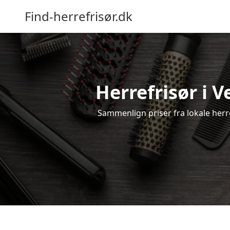
Find-herrefrisør.dk
Herrefrisør i V
Sammenlign priser fra lokale herref