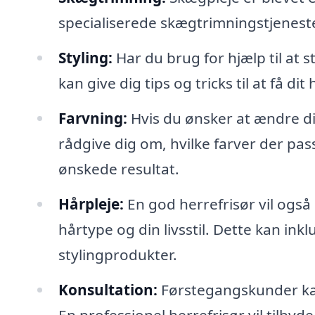
specialiserede skægtrimningstjenester,
Styling:
Har du brug for hjælp til at st
kan give dig tips og tricks til at få dit 
Farvning:
Hvis du ønsker at ændre di
rådgive dig om, hvilke farver der pas
ønskede resultat.
Hårpleje:
En god herrefrisør vil også
hårtype og din livsstil. Dette kan ink
stylingprodukter.
Konsultation:
Førstegangskunder kan 
En professionel herrefrisør vil tilbyd