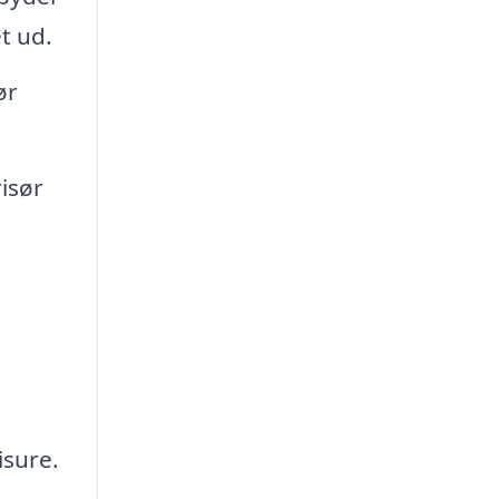
t ud.
ør
isør
isure.