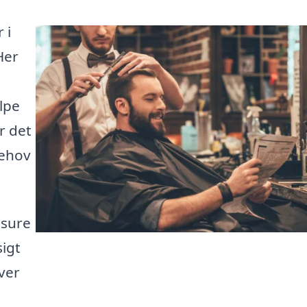
 i
Her
lpe
ør det
behov
isure
sigt
ver