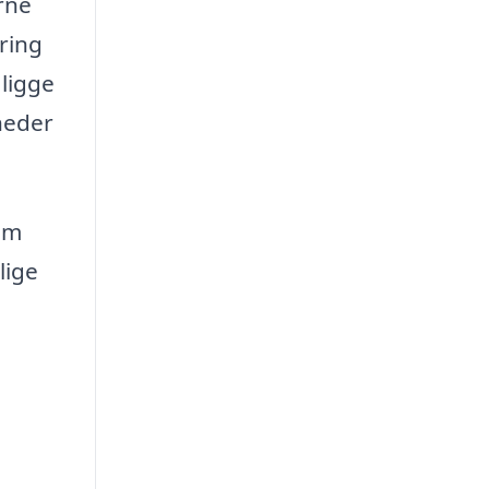
erne
ring
 ligge
heder
om
lige