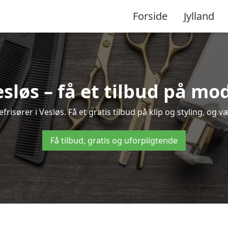
Forside
Jylland
esløs – få et tilbud på m
risører i Vesløs. Få et gratis tilbud på klip og styling, og v
Få tilbud, gratis og uforpligtende