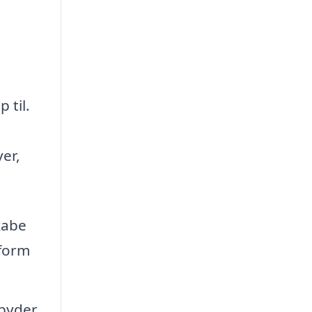
 til.
er,
kabe
sform
lbyder