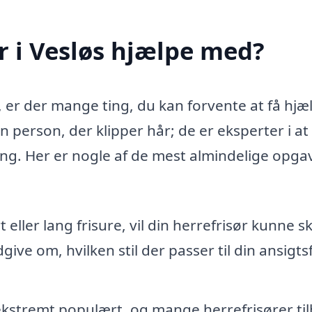
r i Vesløs hjælpe med?
, er der mange ting, du kan forvente at få hjælp
 person, der klipper hår; de er eksperter i at
ng. Her er nogle af de mest almindelige opgav
ller lang frisure, vil din herrefrisør kunne s
ve om, hvilken stil der passer til din ansigt
ekstremt populært, og mange herrefrisører ti