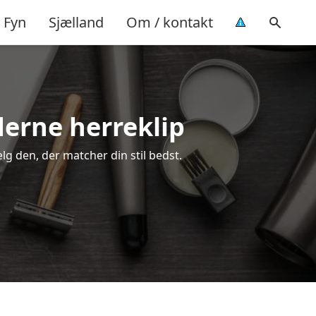
Fyn
Sjælland
Om / kontakt
oderne herreklip
ælg den, der matcher din stil bedst.