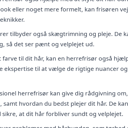
ok eller noget mere formelt, kan frisøren ve
teknikker.
er tilbyder også skægtrimning og pleje. De k
, så det ser pænt og velplejet ud.
t farve til dit hår, kan en herrefrisør også hjæl
ekspertise til at vælge de rigtige nuancer og
ionel herrefrisør kan give dig rådgivning om,
ig, samt hvordan du bedst plejer dit hår. De ka
sikre, at dit hår forbliver sundt og velplejet.
ever problemer med hårbunden, som tørhed e