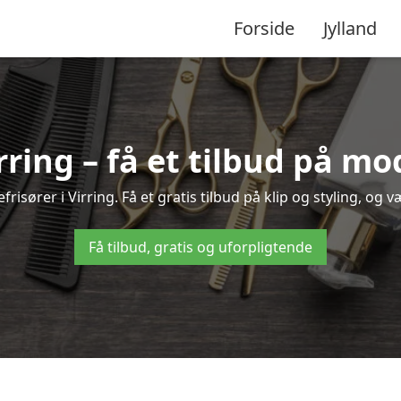
Forside
Jylland
irring – få et tilbud på m
risører i Virring. Få et gratis tilbud på klip og styling, og v
Få tilbud, gratis og uforpligtende