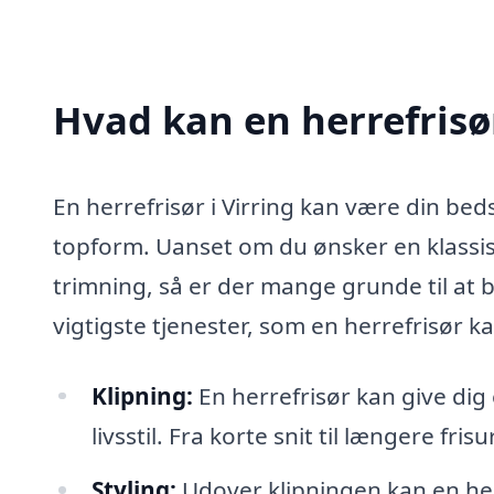
Hvad kan en herrefrisø
En herrefrisør i Virring kan være din beds
topform. Uanset om du ønsker en klassisk
trimning, så er der mange grunde til at b
vigtigste tjenester, som en herrefrisør ka
Klipning:
En herrefrisør kan give dig e
livsstil. Fra korte snit til længere fri
Styling:
Udover klipningen kan en her