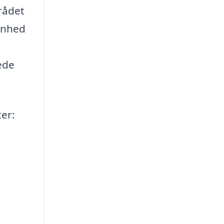
mrådet
enhed
ede
ter: