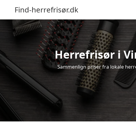
Find-herrefrisør.dk
Herrefrisør i V
Sammenlign priser fra lokale herref