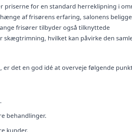
er priserne for en standard herreklipning i o
hænge af frisørens erfaring, salonens beligg
Mange frisører tilbyder også tilknyttede
er skægtrimning, hvilket kan påvirke den saml
ng, er det en god idé at overveje følgende punk
.
ere behandlinger.
re kunder.