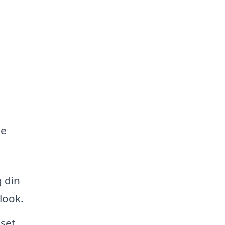
de
g din
 look.
nset