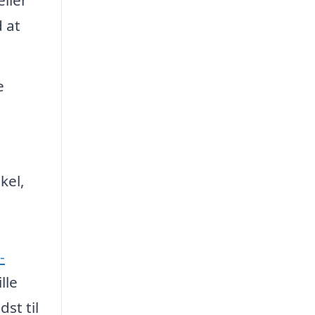
 at
e
kel,
-
lle
st til