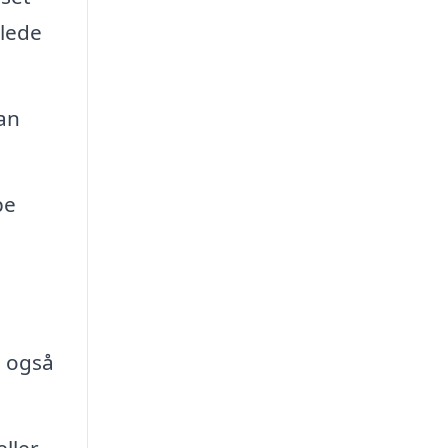
jlede
an
pe
n også
ller