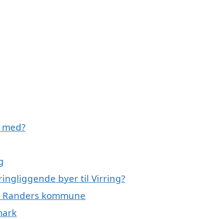
e med?
g
ringliggende byer til Virring?
hele Randers kommune
mark