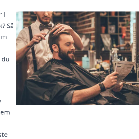
 i
k? Så
orm
, du
e
nnem
ste