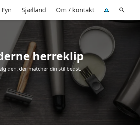
Fyn
Sjælland
Om / kontakt
oderne herreklip
ælg den, der matcher din stil bedst.