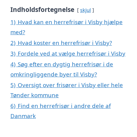
Indholdsfortegnelse
skjul
1)
Hvad kan en herrefrisør i Visby hjælpe
med?
2)
Hvad koster en herrefrisør i Visby?
3)
Fordele ved at vælge herrefrisør i Visby
4)
Søg efter en dygtig herrefrisør i de
omkringliggende byer til Visby?
5)
Oversigt over frisører i Visby eller hele
Tønder kommune
6)
Find en herrefrisør i andre dele af
Danmark