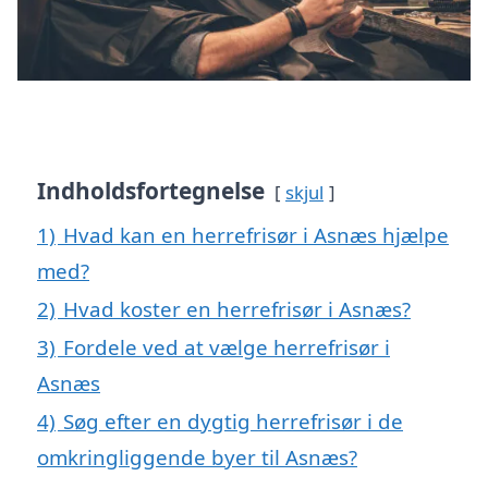
Indholdsfortegnelse
skjul
1)
Hvad kan en herrefrisør i Asnæs hjælpe
med?
2)
Hvad koster en herrefrisør i Asnæs?
3)
Fordele ved at vælge herrefrisør i
Asnæs
4)
Søg efter en dygtig herrefrisør i de
omkringliggende byer til Asnæs?