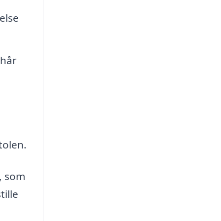
else
 hår
tolen.
, som
ille