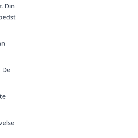
. Din
 bedst
an
. De
te
velse