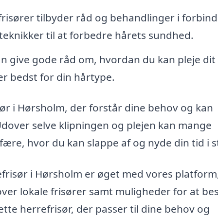
isører tilbyder råd og behandlinger i forbind
eknikker til at forbedre hårets sundhed.
an give gode råd om, hvordan du kan pleje dit
r bedst for din hårtype.
isør i Hørsholm, der forstår dine behov og kan
Udover selve klipningen og plejen kan mange
ære, hvor du kan slappe af og nyde din tid i s
frisør i Hørsholm er øget med vores platform
ver lokale frisører samt muligheder for at best
ette herrefrisør, der passer til dine behov og