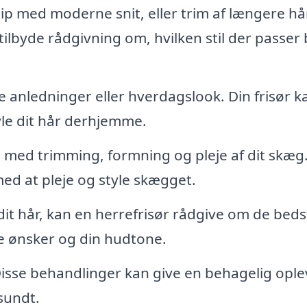
lip med moderne snit, eller trim af længere hår
g tilbyde rådgivning om, hvilken stil der passer
ge anledninger eller hverdagslook. Din frisør k
tyle dit hår derhjemme.
 med trimming, formning og pleje af dit skæg
ed at pleje og style skægget.
dit hår, kan en herrefrisør rådgive om de beds
ine ønsker og din hudtone.
isse behandlinger kan give en behagelig ople
sundt.