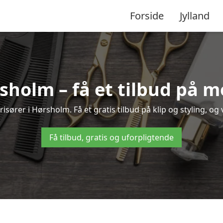
Forside
Jylland
rsholm – få et tilbud på 
isører i Hørsholm. Få et gratis tilbud på klip og styling, og 
Få tilbud, gratis og uforpligtende