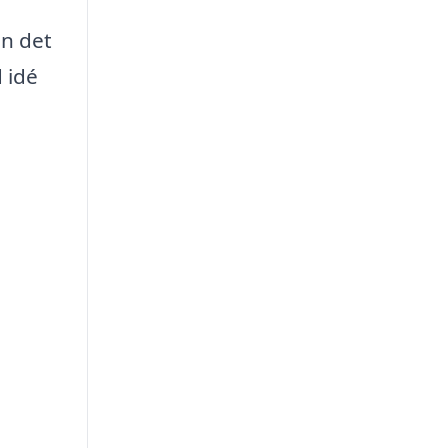
en det
 idé