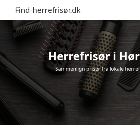
Find-herrefrisør.dk
Herrefrisør i Hø
Sammenlign priser fra lokale herrefr