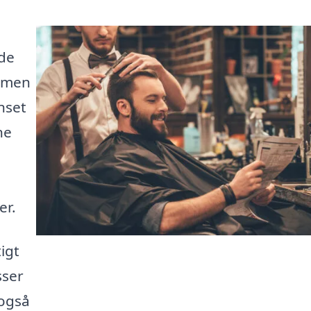
nde
, men
nset
ne
er.
igt
sser
 også