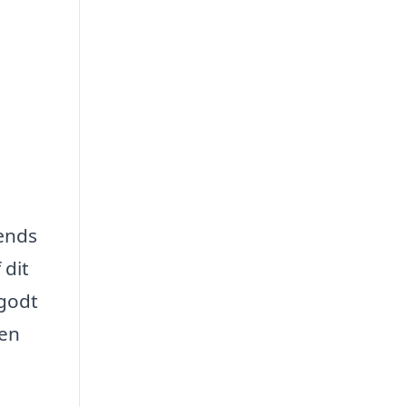
mænds
 dit
 godt
 en