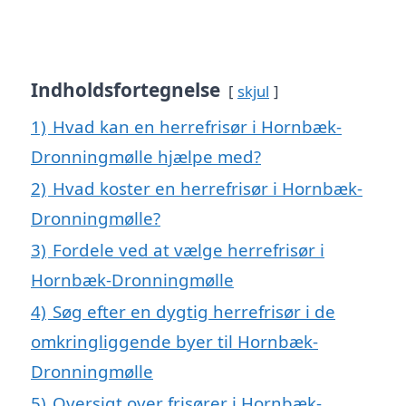
Indholdsfortegnelse
skjul
1)
Hvad kan en herrefrisør i Hornbæk-
Dronningmølle hjælpe med?
2)
Hvad koster en herrefrisør i Hornbæk-
Dronningmølle?
3)
Fordele ved at vælge herrefrisør i
Hornbæk-Dronningmølle
4)
Søg efter en dygtig herrefrisør i de
omkringliggende byer til Hornbæk-
Dronningmølle
5)
Oversigt over frisører i Hornbæk-