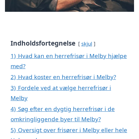
Indholdsfortegnelse
skjul
1)
Hvad kan en herrefrisør i Melby hjælpe
med?
2)
Hvad koster en herrefrisør i Melby?
3)
Fordele ved at vælge herrefrisør i
Melby
4)
Søg efter en dygtig herrefrisør i de
omkringliggende byer til Melby?
5)
Oversigt over frisører i Melby eller hele