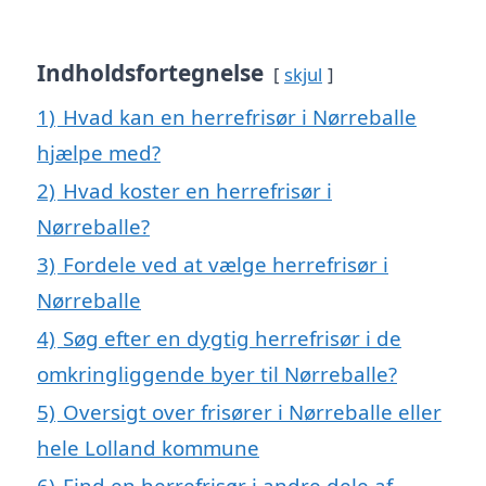
Indholdsfortegnelse
skjul
1)
Hvad kan en herrefrisør i Nørreballe
hjælpe med?
2)
Hvad koster en herrefrisør i
Nørreballe?
3)
Fordele ved at vælge herrefrisør i
Nørreballe
4)
Søg efter en dygtig herrefrisør i de
omkringliggende byer til Nørreballe?
5)
Oversigt over frisører i Nørreballe eller
hele Lolland kommune
6)
Find en herrefrisør i andre dele af