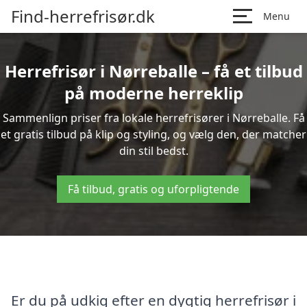
Find-herrefrisør.dk
Menu
Herrefrisør i Nørreballe – få et tilbud
på moderne herreklip
Sammenlign priser fra lokale herrefrisører i Nørreballe. Få
et gratis tilbud på klip og styling, og vælg den, der matcher
din stil bedst.
Få tilbud, gratis og uforpligtende
Er du på udkig efter en dygtig herrefrisør i