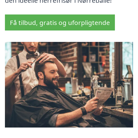
den ideelle herrefrisør i Nørreballe!
Få tilbud, gratis og uforpligtende