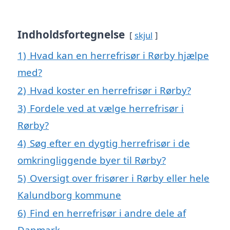
Indholdsfortegnelse
skjul
1)
Hvad kan en herrefrisør i Rørby hjælpe
med?
2)
Hvad koster en herrefrisør i Rørby?
3)
Fordele ved at vælge herrefrisør i
Rørby?
4)
Søg efter en dygtig herrefrisør i de
omkringliggende byer til Rørby?
5)
Oversigt over frisører i Rørby eller hele
Kalundborg kommune
6)
Find en herrefrisør i andre dele af
Danmark