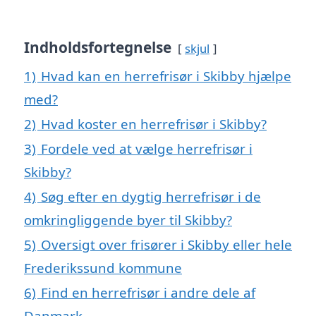
Indholdsfortegnelse
skjul
1)
Hvad kan en herrefrisør i Skibby hjælpe
med?
2)
Hvad koster en herrefrisør i Skibby?
3)
Fordele ved at vælge herrefrisør i
Skibby?
4)
Søg efter en dygtig herrefrisør i de
omkringliggende byer til Skibby?
5)
Oversigt over frisører i Skibby eller hele
Frederikssund kommune
6)
Find en herrefrisør i andre dele af
Danmark