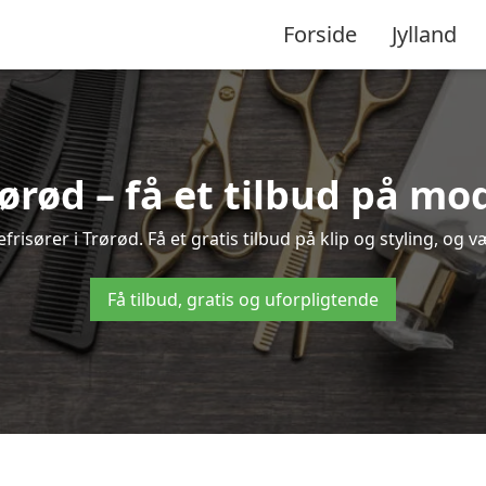
Forside
Jylland
rørød – få et tilbud på m
risører i Trørød. Få et gratis tilbud på klip og styling, og v
Få tilbud, gratis og uforpligtende