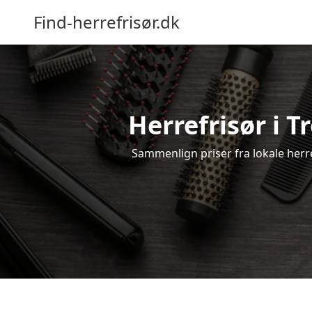
Find-herrefrisør.dk
Herrefrisør i T
Sammenlign priser fra lokale herref