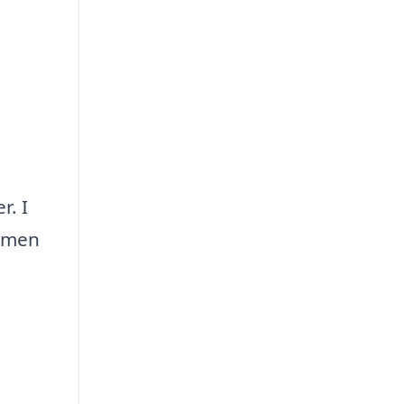
r. I
, men