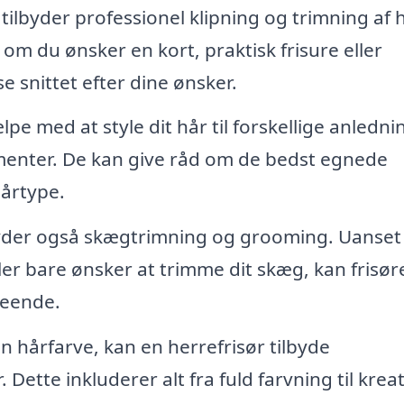
tilbyder professionel klipning og trimning af h
 om du ønsker en kort, praktisk frisure eller
se snittet efter dine ønsker.
pe med at style dit hår til forskellige anledni
ementer. De kan give råd om de bedst egnede
hårtype.
byder også skægtrimning og grooming. Uanse
ler bare ønsker at trimme dit skæg, kan frisør
seende.
 hårfarve, kan en herrefrisør tilbyde
Dette inkluderer alt fra fuld farvning til krea