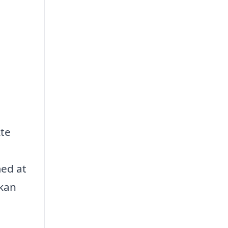
kte
med at
 kan