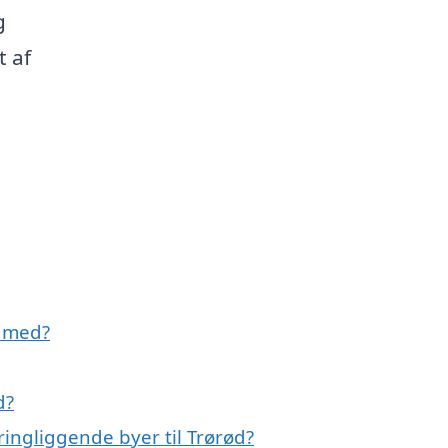
g
t af
e med?
d?
ringliggende byer til Trørød?