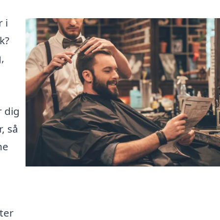
 i
k?
,
r dig
, så
ne
fter