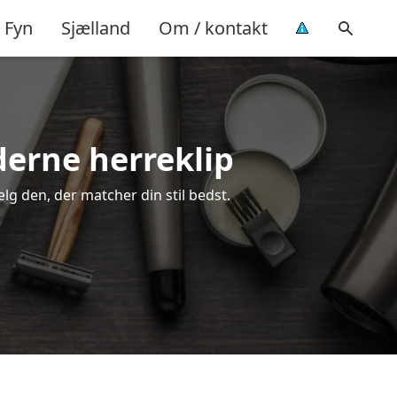
Fyn
Sjælland
Om / kontakt
oderne herreklip
ælg den, der matcher din stil bedst.