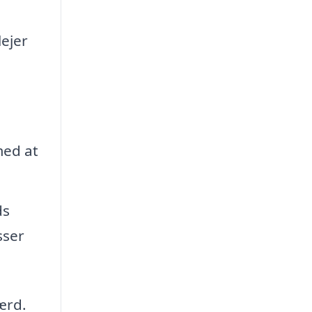
ejer
med at
ds
sser
ærd.