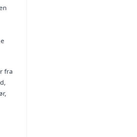
 en
ne
r fra
d,
ør,