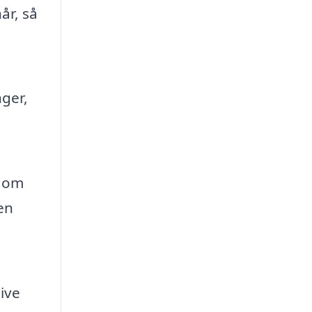
år, så
nger,
t om
en
tive