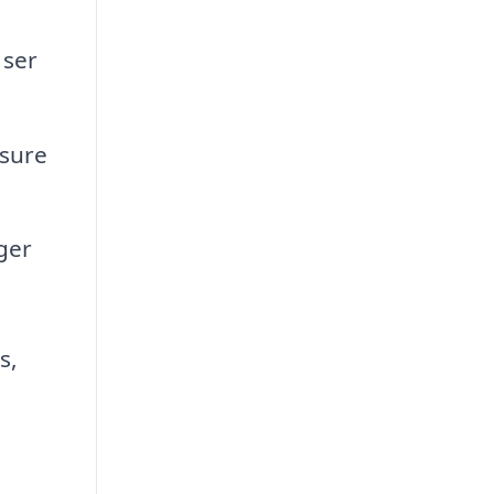
 ser
isure
ger
s,