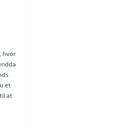
, hvor
 endda
nds
u et
il at