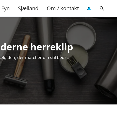
Fyn
Sjælland
Om / kontakt
oderne herreklip
vælg den, der matcher din stil bedst.