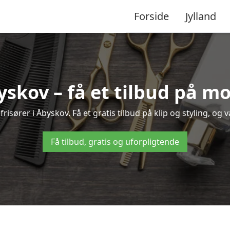
Forside
Jylland
byskov – få et tilbud på m
isører i Åbyskov. Få et gratis tilbud på klip og styling, og 
Få tilbud, gratis og uforpligtende