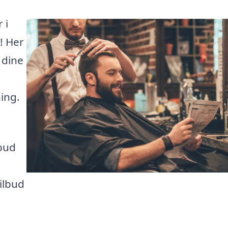
 i
! Her
 dine
ing.
lbud
ilbud