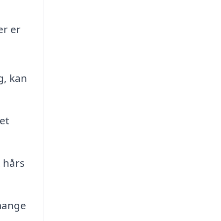
er er
g, kan
et
 hårs
 mange