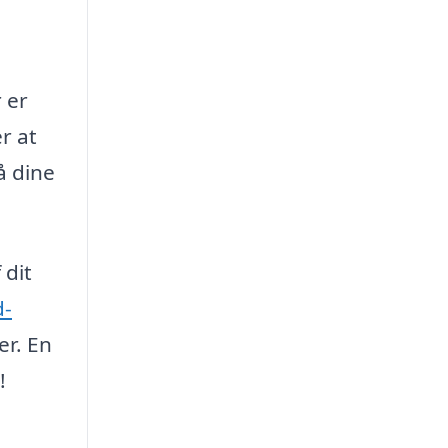
 er
r at
å dine
 dit
d-
er. En
!