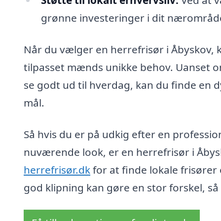
Støtte til lokalt erhvervsliv:
Ved at v
grønne investeringer i dit nærområde,
Når du vælger en herrefrisør i Åbyskov, k
tilpasset mænds unikke behov. Uanset om d
se godt ud til hverdag, kan du finde en d
mål.
Så hvis du er på udkig efter en professione
nuværende look, er en herrefrisør i Åby
herrefrisør.dk
for at finde lokale frisører
god klipning kan gøre en stor forskel, så v