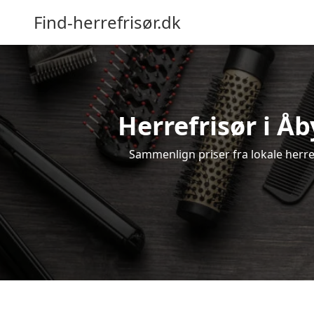
Find-herrefrisør.dk
Herrefrisør i Å
Sammenlign priser fra lokale herrefr