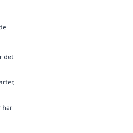
 de
r det
arter,
r har