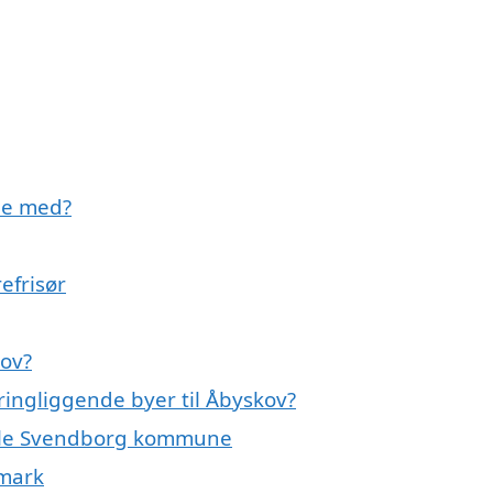
pe med?
efrisør
kov?
kringliggende byer til Åbyskov?
 hele Svendborg kommune
nmark