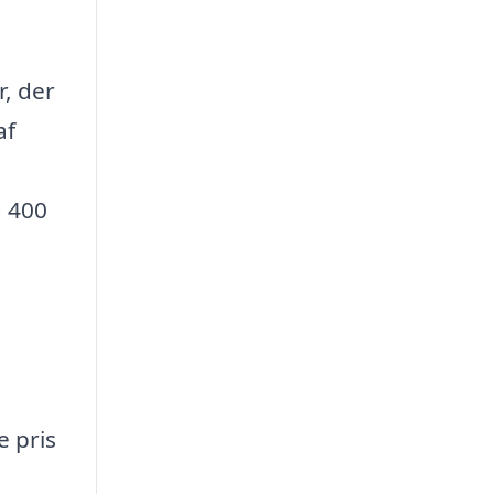
r, der
af
g 400
 pris