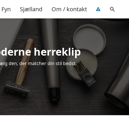
Fyn
Sjælland
Om / kontakt
oderne herreklip
vælg den, der matcher din stil bedst.