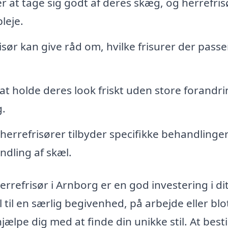
t tage sig godt af deres skæg, og herrefris
leje.
isør kan give råd om, hvilke frisurer der passe
t holde deres look friskt uden store forandri
g.
herrefrisører tilbyder specifikke behandlinge
dling af skæl.
errefrisør i Arnborg er en god investering i di
il en særlig begivenhed, på arbejde eller blo
jælpe dig med at finde din unikke stil. At bestil