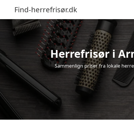
Find-herrefrisør.dk
Herrefrisør i A
Sammenlign priser fra lokale herrefr