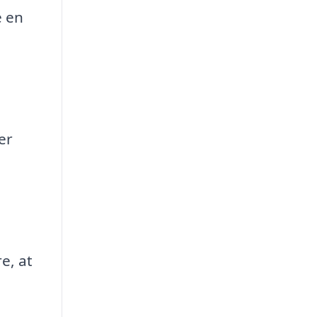
e en
er
e, at