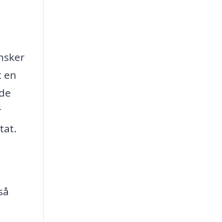
ønsker
t en
åde
r
tat.
så