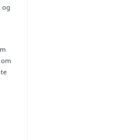
d og
om
t om
nte