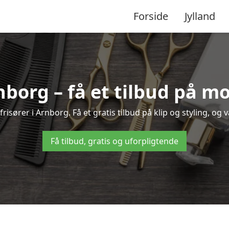
Forside
Jylland
rnborg – få et tilbud på m
isører i Arnborg. Få et gratis tilbud på klip og styling, og 
Få tilbud, gratis og uforpligtende