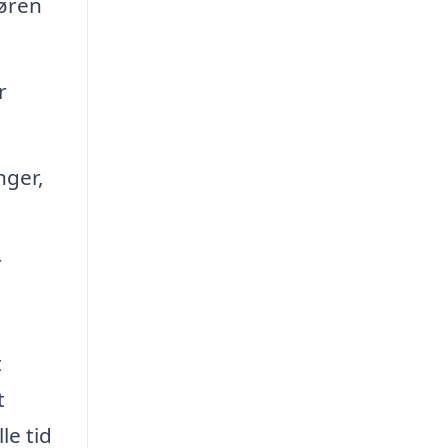
øren
r
nger,
r
t
t
le tid