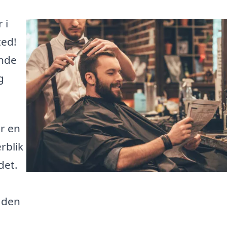
 i
ted!
inde
g
er en
rblik
det.
s den