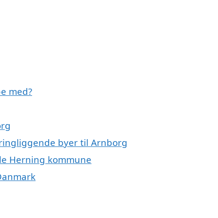
lpe med?
org
kringliggende byer til Arnborg
 hele Herning kommune
 Danmark