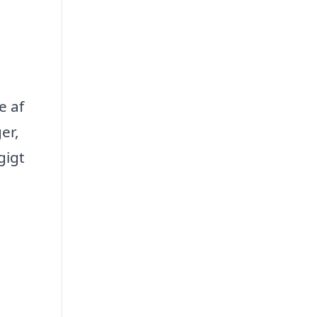
e af
er,
gigt