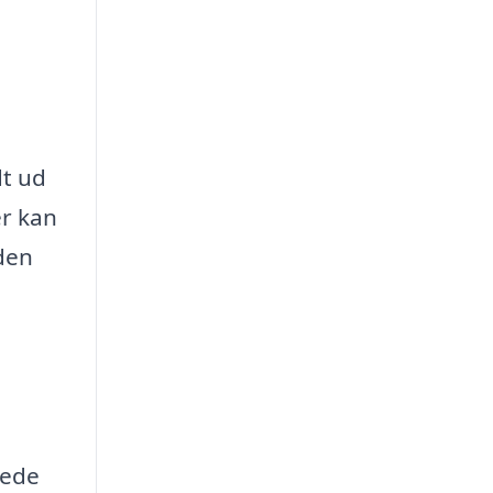
dt ud
er kan
den
kede