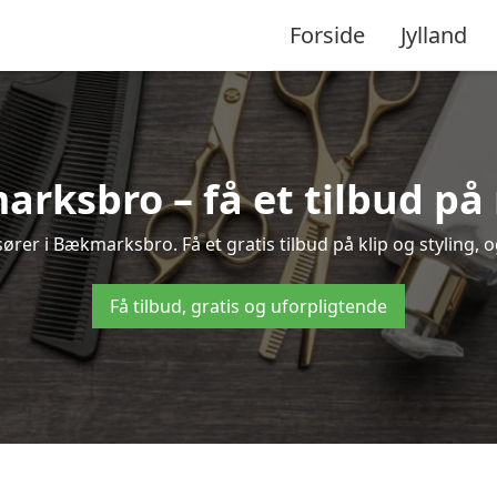
Forside
Jylland
arksbro – få et tilbud p
ører i Bækmarksbro. Få et gratis tilbud på klip og styling, o
Få tilbud, gratis og uforpligtende