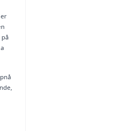
der
en
t på
da
opnå
ende,