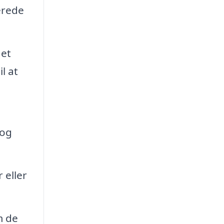
erede
 et
l at
 og
 eller
m de