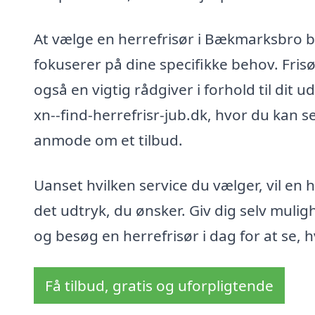
At vælge en herrefrisør i Bækmarksbro b
fokuserer på dine specifikke behov. Frisør
også en vigtig rådgiver i forhold til dit 
xn--find-herrefrisr-jub.dk, hvor du kan s
anmode om et tilbud.
Uanset hvilken service du vælger, vil en
det udtryk, du ønsker. Giv dig selv mulig
og besøg en herrefrisør i dag for at se, 
Få tilbud, gratis og uforpligtende