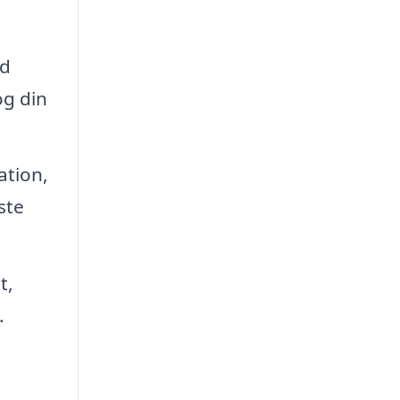
nd
og din
ation,
ste
t,
.