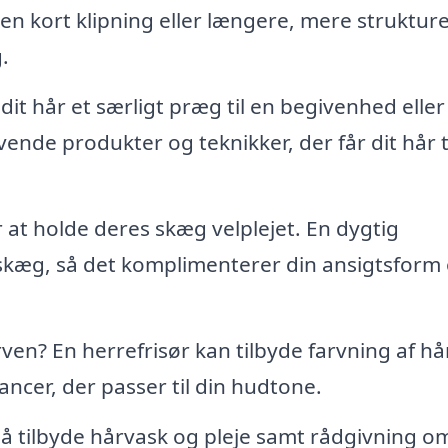
en kort klipning eller længere, mere struktur
.
dit hår et særligt præg til en begivenhed eller
vende produkter og teknikker, der får dit hår ti
 holde deres skæg velplejet. En dygtig
 skæg, så det komplimenterer din ansigtsform
n? En herrefrisør kan tilbyde farvning af hår
cer, der passer til din hudtone.
å tilbyde hårvask og pleje samt rådgivning o