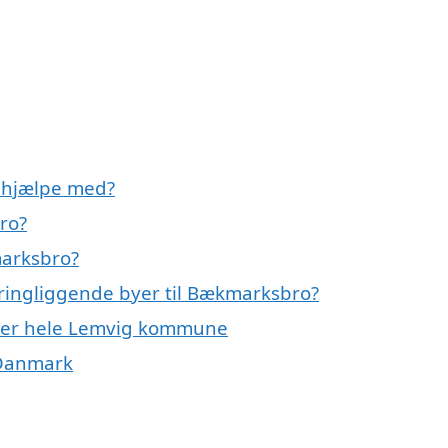
 hjælpe med?
ro?
marksbro?
kringliggende byer til Bækmarksbro?
eller hele Lemvig kommune
f Danmark