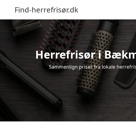
Find-herrefrisør.dk
Herrefrisør i Bækm
Sammenlign priser fra lokale herrefris