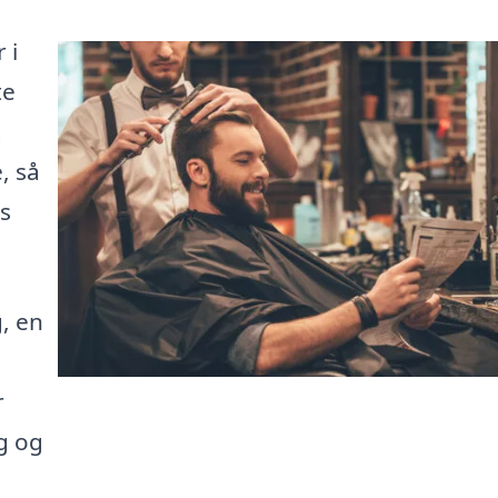
 i
te
t
, så
ns
, en
r
ag og