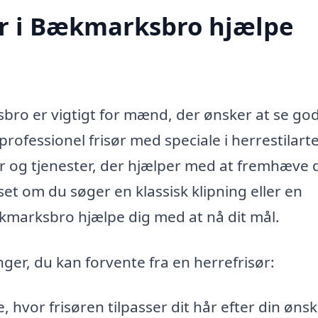
ør i Bækmarksbro hjælpe
sbro er vigtigt for mænd, der ønsker at se go
professionel frisør med speciale i herrestilart
er og tjenester, der hjælper med at fremhæve 
et om du søger en klassisk klipning eller en
ækmarksbro hjælpe dig med at nå dit mål.
ger, du kan forvente fra en herrefrisør:
hvor frisøren tilpasser dit hår efter din øns