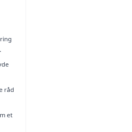
kring
.
byde
e råd
om et