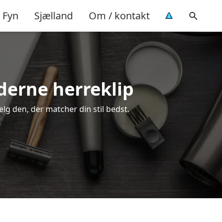
Fyn
Sjælland
Om / kontakt
oderne herreklip
ælg den, der matcher din stil bedst.