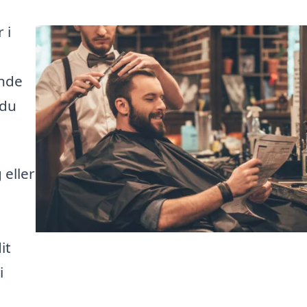
 i
inde
 du
 eller
it
i