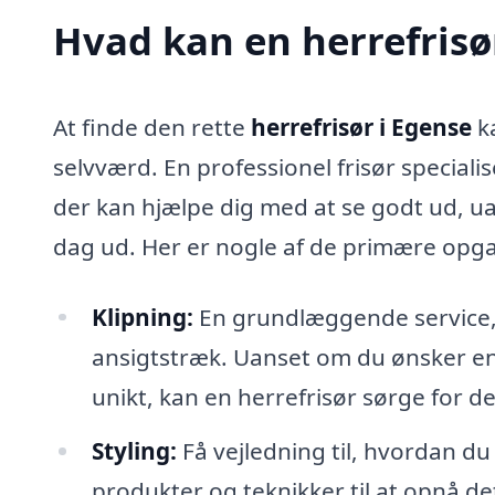
Hvad kan en herrefrisø
At finde den rette
herrefrisør i Egense
ka
selvværd. En professionel frisør specialise
der kan hjælpe dig med at se godt ud, uan
dag ud. Her er nogle af de primære opgav
Klipning:
En grundlæggende service, d
ansigtstræk. Uanset om du ønsker en 
unikt, kan en herrefrisør sørge for de
Styling:
Få vejledning til, hvordan du 
produkter og teknikker til at opnå de