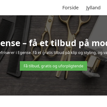
Forside
Jylland
gense – få et tilbud på m
risører i Egense. Få et gratis tilbud på klip og styling, og v
Få tilbud, gratis og uforpligtende