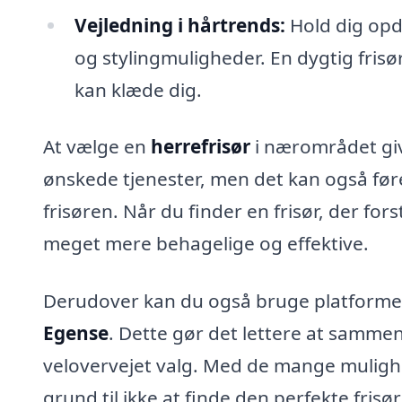
Vejledning i hårtrends:
Hold dig opd
og stylingmuligheder. En dygtig frisør
kan klæde dig.
At vælge en
herrefrisør
i nærområdet give
ønskede tjenester, men det kan også før
frisøren. Når du finder en frisør, der for
meget mere behagelige og effektive.
Derudover kan du også bruge platformen ti
Egense
. Dette gør det lettere at sammenl
velovervejet valg. Med de mange mulighe
grund til ikke at finde den perfekte frisør