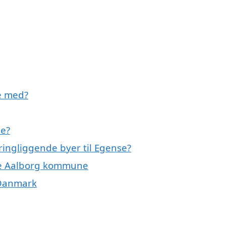
e med?
se?
kringliggende byer til Egense?
hele Aalborg kommune
f Danmark