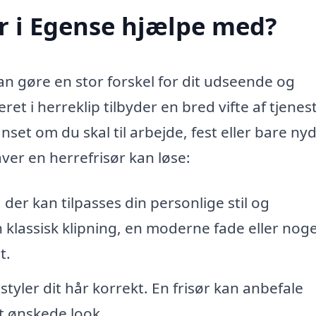
r i Egense hjælpe med?
n gøre en stor forskel for dit udseende og
ret i herreklip tilbyder en bred vifte af tjenest
set om du skal til arbejde, fest eller bare ny
er en herrefrisør kan løse:
er kan tilpasses din personlige stil og
klassisk klipning, en moderne fade eller noge
t.
styler dit hår korrekt. En frisør kan anbefale
t ønskede look.