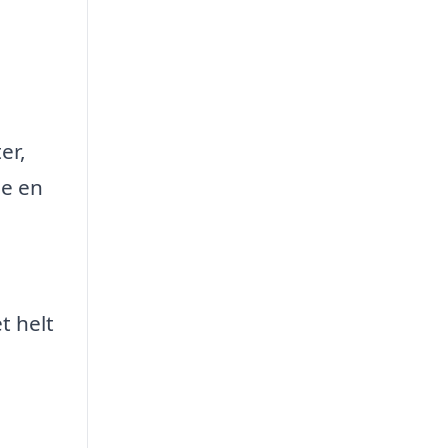
er,
de en
t helt