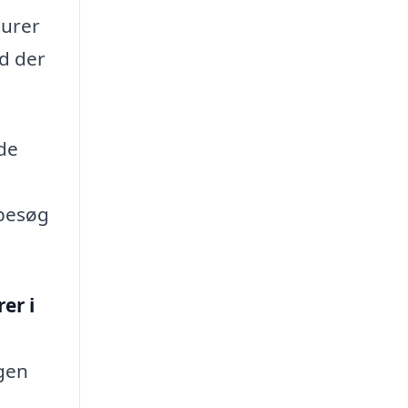
surer
ad der
 de
 besøg
er i
ngen