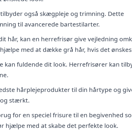
tilbyder også skægpleje og trimning. Dette
ning til avancerede bartestilarter.
dit hår, kan en herrefrisør give vejledning om
å hjælpe med at dække grå hår, hvis det ønskes
 kan fuldende dit look. Herrefrisører kan til
ne.
edste hårplejeprodukter til din hårtype og giv
og stærkt.
rug for en speciel frisure til en begivenhed s
sør hjælpe med at skabe det perfekte look.