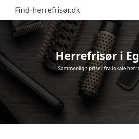
Find-herrefrisør.dk
Herrefrisør i E
Sammenlign priser fra lokale herref