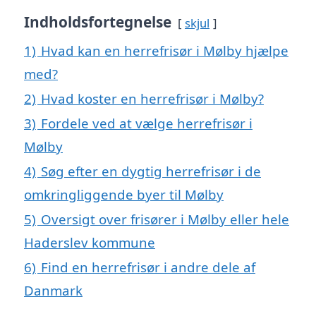
Indholdsfortegnelse
skjul
1)
Hvad kan en herrefrisør i Mølby hjælpe
med?
2)
Hvad koster en herrefrisør i Mølby?
3)
Fordele ved at vælge herrefrisør i
Mølby
4)
Søg efter en dygtig herrefrisør i de
omkringliggende byer til Mølby
5)
Oversigt over frisører i Mølby eller hele
Haderslev kommune
6)
Find en herrefrisør i andre dele af
Danmark