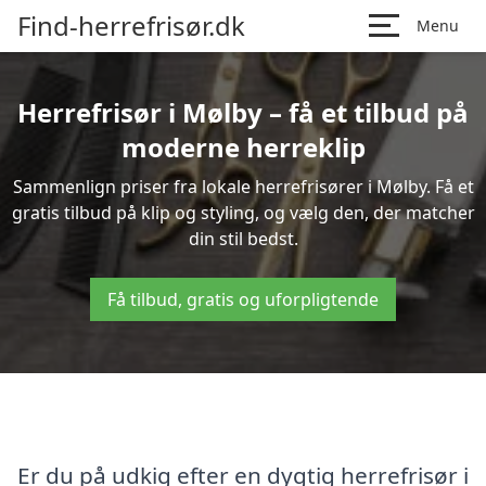
Find-herrefrisør.dk
Menu
Herrefrisør i Mølby – få et tilbud på
moderne herreklip
Sammenlign priser fra lokale herrefrisører i Mølby. Få et
gratis tilbud på klip og styling, og vælg den, der matcher
din stil bedst.
Få tilbud, gratis og uforpligtende
Er du på udkig efter en dygtig herrefrisør i