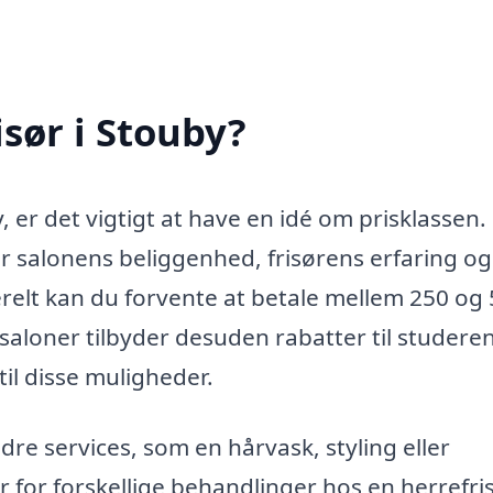
sør i Stouby?
, er det vigtigt at have en idé om prisklassen.
ter salonens beliggenhed, frisørens erfaring o
relt kan du forvente at betale mellem 250 og
ørsaloner tilbyder desuden rabatter til studere
til disse muligheder.
re services, som en hårvask, styling eller
 for forskellige behandlinger hos en herrefris