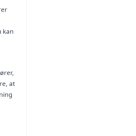
rer
m kan
ører,
re, at
pning