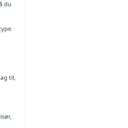
så du
rtype
g til,
isør,