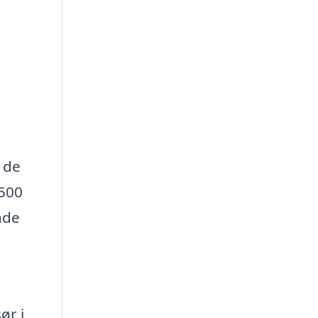
g de
 500
nde
ør i