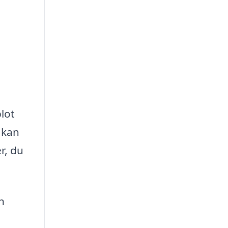
blot
 kan
r, du
n