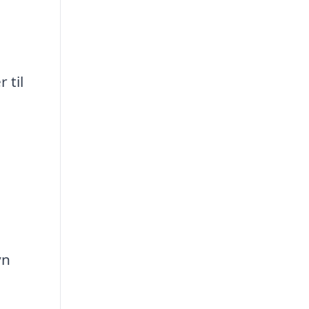
 til
yn