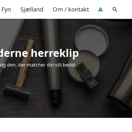
Fyn
Sjælland
Om / kontakt
oderne herreklip
ælg den, der matcher din stil bedst.