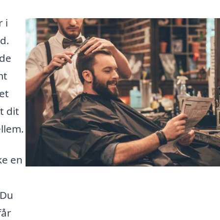
 i
d.
 de
mt
et
t dit
ellem.
ke en
 Du
får