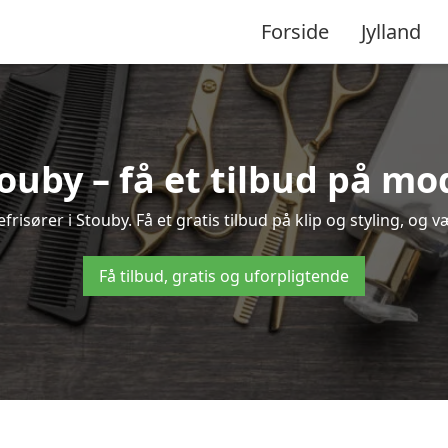
Forside
Jylland
touby – få et tilbud på m
risører i Stouby. Få et gratis tilbud på klip og styling, og v
Få tilbud, gratis og uforpligtende