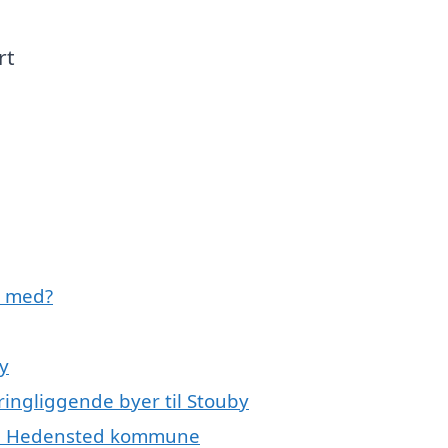
rt
e med?
by
ringliggende byer til Stouby
hele Hedensted kommune