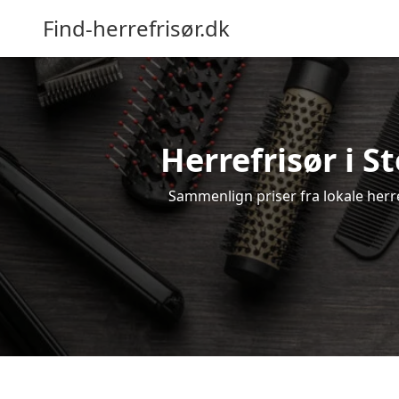
Find-herrefrisør.dk
Herrefrisør i S
Sammenlign priser fra lokale herref