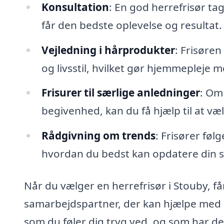
Konsultation
: En god herrefrisør tage
får den bedste oplevelse og resultat.
Vejledning i hårprodukter
: Frisøren
og livsstil, hvilket gør hjemmepleje
Frisurer til særlige anledninger
: Om 
begivenhed, kan du få hjælp til at væl
Rådgivning om trends
: Frisører føl
hvordan du bedst kan opdatere din st
Når du vælger en herrefrisør i Stouby, få
samarbejdspartner, der kan hjælpe med at d
som du føler dig tryg ved, og som har d