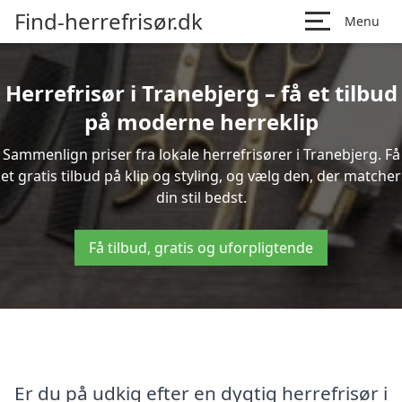
Find-herrefrisør.dk
Menu
Herrefrisør i Tranebjerg – få et tilbud
på moderne herreklip
Sammenlign priser fra lokale herrefrisører i Tranebjerg. Få
et gratis tilbud på klip og styling, og vælg den, der matcher
din stil bedst.
Få tilbud, gratis og uforpligtende
Er du på udkig efter en dygtig herrefrisør i