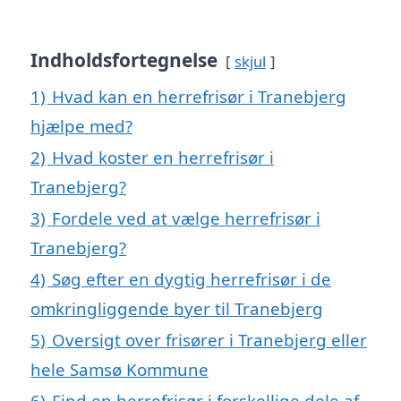
Indholdsfortegnelse
skjul
1)
Hvad kan en herrefrisør i Tranebjerg
hjælpe med?
2)
Hvad koster en herrefrisør i
Tranebjerg?
3)
Fordele ved at vælge herrefrisør i
Tranebjerg?
4)
Søg efter en dygtig herrefrisør i de
omkringliggende byer til Tranebjerg
5)
Oversigt over frisører i Tranebjerg eller
hele Samsø Kommune
6)
Find en herrefrisør i forskellige dele af