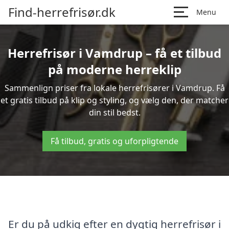
Find-herrefrisør.dk
Menu
Herrefrisør i Vamdrup – få et tilbud
på moderne herreklip
Sammenlign priser fra lokale herrefrisører i Vamdrup. Få
et gratis tilbud på klip og styling, og vælg den, der matcher
din stil bedst.
Få tilbud, gratis og uforpligtende
Er du på udkig efter en dygtig herrefrisør i