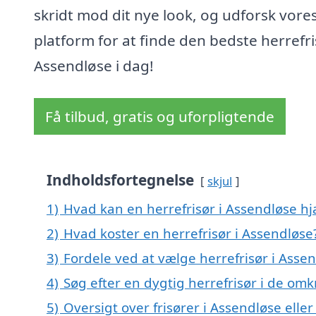
skridt mod dit nye look, og udforsk vore
platform for at finde den bedste herrefri
Assendløse i dag!
Få tilbud, gratis og uforpligtende
Indholdsfortegnelse
skjul
1)
Hvad kan en herrefrisør i Assendløse h
2)
Hvad koster en herrefrisør i Assendløse
3)
Fordele ved at vælge herrefrisør i Asse
4)
Søg efter en dygtig herrefrisør i de om
5)
Oversigt over frisører i Assendløse ell