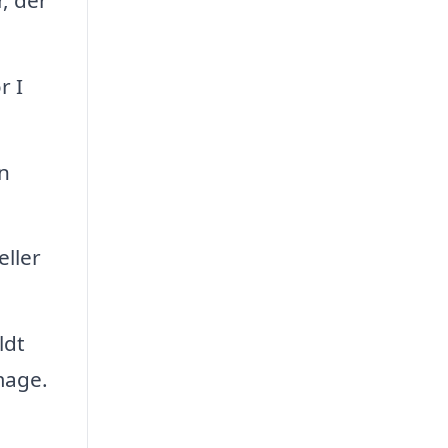
r I
n
eller
ldt
image.