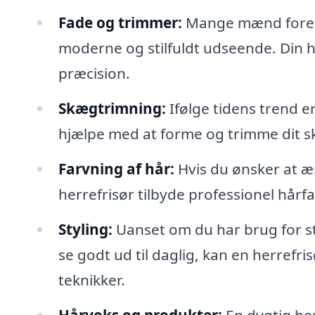
Fade og trimmer:
Mange mænd foretræ
moderne og stilfuldt udseende. Din h
præcision.
Skægtrimning:
Ifølge tidens trend e
hjælpe med at forme og trimme dit sk
Farvning af hår:
Hvis du ønsker at æn
herrefrisør tilbyde professionel hårfa
Styling:
Uanset om du har brug for sty
se godt ud til daglig, kan en herrefr
teknikker.
Hårvoks og produkter:
En dygtig her