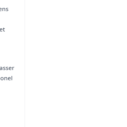
ens
u
et
passer
ionel