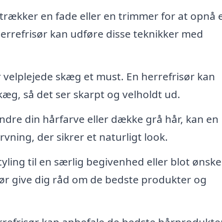
kker en fade eller en trimmer for at opnå 
errefrisør kan udføre disse teknikker med
r velplejede skæg et must. En herrefrisør kan
æg, så det ser skarpt og velholdt ud.
dre din hårfarve eller dække grå hår, kan en
rvning, der sikrer et naturligt look.
ling til en særlig begivenhed eller blot ønske
isør give dig råd om de bedste produkter og
refrisør kan anbefale de bedste hårprodukter