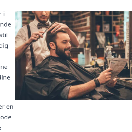
 i
inde
til
dig
gne
dine
er en
gode
e