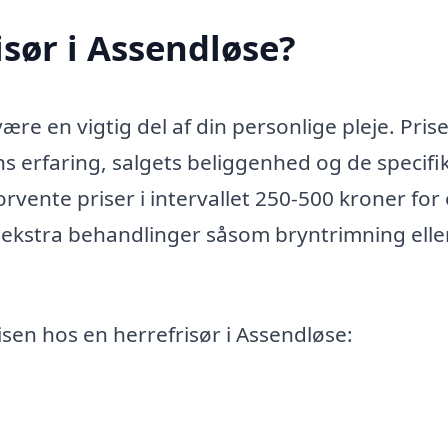
isør i Assendløse?
ære en vigtig del af din personlige pleje. Pris
ns erfaring, salgets beliggenhed og de specifi
orvente priser i intervallet 250-500 kroner for
r ekstra behandlinger såsom bryntrimning elle
isen hos en herrefrisør i Assendløse: