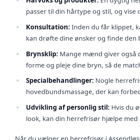
passer til din hårtype og stil, og vis
Konsultation:
Inden du får klippet, k
kan drøfte dine ønsker og finde den b
Brynsklip:
Mange mænd giver også d
forme og pleje dine bryn, så de match
Specialbehandlinger:
Nogle herrefri
hovedbundsmassage, der kan forbedr
Udvikling af personlig stil:
Hvis du ø
look, kan din herrefrisør hjælpe med at
Når du vælger en herrefrisør i Assendløs