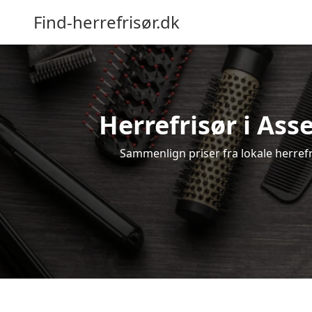
Find-herrefrisør.dk
Herrefrisør i Ass
Sammenlign priser fra lokale herrefri