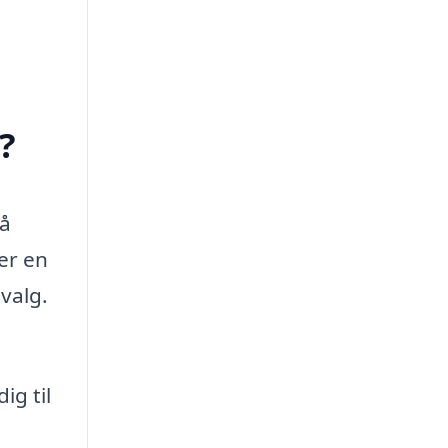
?
få
er en
 valg.
ig til