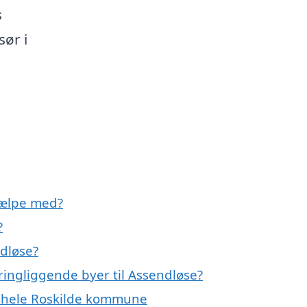
s
sør i
jælpe med?
?
ndløse?
kringliggende byer til Assendløse?
er hele Roskilde kommune