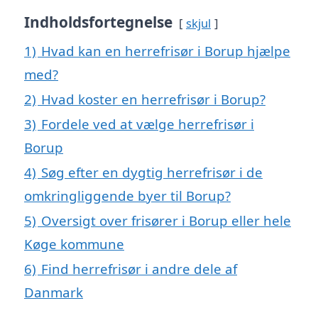
Indholdsfortegnelse
skjul
1)
Hvad kan en herrefrisør i Borup hjælpe
med?
2)
Hvad koster en herrefrisør i Borup?
3)
Fordele ved at vælge herrefrisør i
Borup
4)
Søg efter en dygtig herrefrisør i de
omkringliggende byer til Borup?
5)
Oversigt over frisører i Borup eller hele
Køge kommune
6)
Find herrefrisør i andre dele af
Danmark